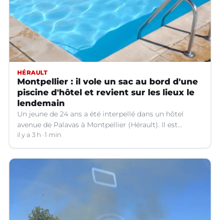
HÉRAULT
Montpellier : il vole un sac au bord d'une
piscine d'hôtel et revient sur les lieux le
lendemain
Un jeune de 24 ans a été interpellé dans un hôtel
avenue de Palavas à Montpellier (Hérault). Il est
suspecté d'avoir volé le sac d'une cliente.
il y a 3 h
1 min