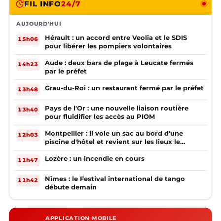
FIL INFO
24/7
AUJOURD'HUI
Hérault : un accord entre Veolia et le SDIS
15h06
pour libérer les pompiers volontaires
Aude : deux bars de plage à Leucate fermés
14h23
par le préfet
Grau-du-Roi : un restaurant fermé par le préfet
13h48
Pays de l'Or : une nouvelle liaison routière
13h40
pour fluidifier les accès au PIOM
Montpellier : il vole un sac au bord d'une
12h03
piscine d'hôtel et revient sur les lieux le
lendemain
Lozère : un incendie en cours
11h47
Nîmes : le Festival international de tango
11h42
débute demain
APPLICATION MOBILE