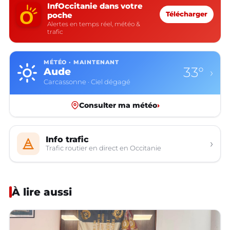
InfOccitanie dans votre
poche
Télécharger
Alertes en temps réel, météo &
trafic
MÉTÉO · MAINTENANT
33°
Aude
›
Carcassonne · Ciel dégagé
Consulter ma météo
›
Info trafic
›
Trafic routier en direct en Occitanie
À lire aussi