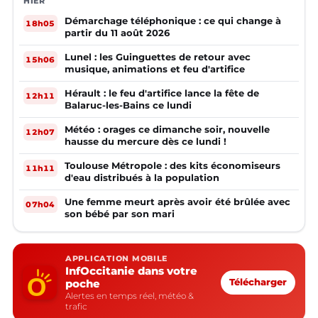
HIER
Démarchage téléphonique : ce qui change à
18h05
partir du 11 août 2026
Lunel : les Guinguettes de retour avec
15h06
musique, animations et feu d'artifice
Hérault : le feu d'artifice lance la fête de
12h11
Balaruc-les-Bains ce lundi
Météo : orages ce dimanche soir, nouvelle
12h07
hausse du mercure dès ce lundi !
Toulouse Métropole : des kits économiseurs
11h11
d'eau distribués à la population
Une femme meurt après avoir été brûlée avec
07h04
son bébé par son mari
APPLICATION MOBILE
InfOccitanie dans votre
poche
Télécharger
Alertes en temps réel, météo &
trafic