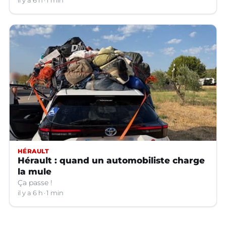
il y a 6 h
1 min
HÉRAULT
Hérault : quand un automobiliste charge
la mule
Ça passe !
il y a 6 h
1 min