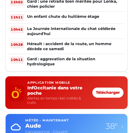
Gard : une retraite bien méritée pour Lenka,
12h02
chien policier
Un enfant chute du huitième étage
11h11
La Journée internationale du chat célébrée
10h42
aujourd'hui
Hérault : accident de la route, un homme
10h28
décède ce samedi
Gard : aggravation de la situation
10h11
hydrologique
APPLICATION MOBILE
InfOccitanie dans votre
poche
Télécharger
Alertes en temps réel, météo &
trafic
MÉTÉO · MAINTENANT
38°
Aude
›
Carcassonne · Couvert