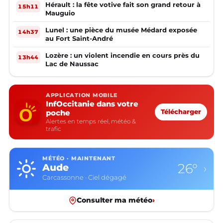
Hérault : la fête votive fait son grand retour à
15h11
Mauguio
Lunel : une pièce du musée Médard exposée
14h37
au Fort Saint-André
Lozère : un violent incendie en cours près du
13h44
Lac de Naussac
APPLICATION MOBILE
InfOccitanie dans votre
poche
Télécharger
Alertes en temps réel, météo &
trafic
MÉTÉO · MAINTENANT
26°
Aude
›
Carcassonne · Ciel dégagé
Consulter ma météo
›