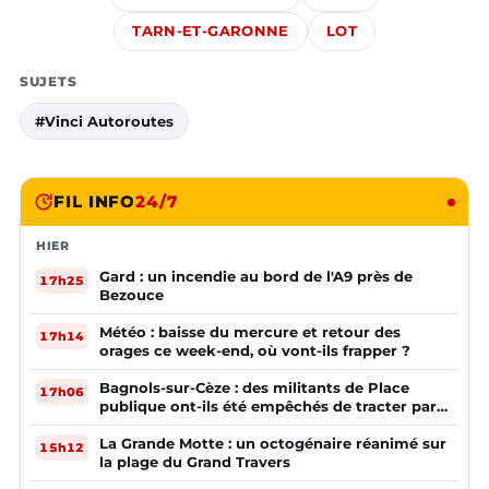
TARN-ET-GARONNE
LOT
SUJETS
#Vinci Autoroutes
FIL INFO
24/7
HIER
Gard : un incendie au bord de l'A9 près de
17h25
Bezouce
Météo : baisse du mercure et retour des
17h14
orages ce week-end, où vont-ils frapper ?
Bagnols-sur-Cèze : des militants de Place
17h06
publique ont-ils été empêchés de tracter par
la mairie ?
La Grande Motte : un octogénaire réanimé sur
15h12
la plage du Grand Travers