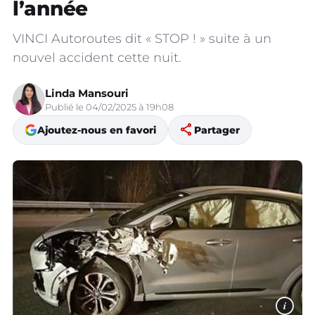
l’année
VINCI Autoroutes dit « STOP ! » suite à un
nouvel accident cette nuit.
Linda Mansouri
Publié le 04/02/2025 à 19h08
share
Ajoutez-nous en favori
Partager
i