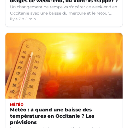
orages ce week-end, où vont-ils frapper ?
Un changement de temps va s'opérer ce week-end en
Occitanie avec une baisse du mercure et le retour
d'orages dans certains départements.
il y a 7 h
1 min
MÉTÉO
Météo : à quand une baisse des
températures en Occitanie ? Les
prévisions