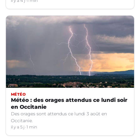
il y a 4 j
1 min
MÉTÉO
Météo : des orages attendus ce lundi soir
en Occitanie
Des orages sont attendus ce lundi 3 août en
Occitanie.
il y a 5 j
1 min