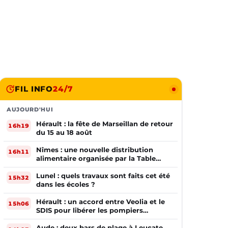
FIL INFO
24/7
AUJOURD'HUI
Hérault : la fête de Marseillan de retour
16h19
du 15 au 18 août
Nîmes : une nouvelle distribution
16h11
alimentaire organisée par la Table
Ouverte
Lunel : quels travaux sont faits cet été
15h32
dans les écoles ?
Hérault : un accord entre Veolia et le
15h06
SDIS pour libérer les pompiers
volontaires
Aude : deux bars de plage à Leucate