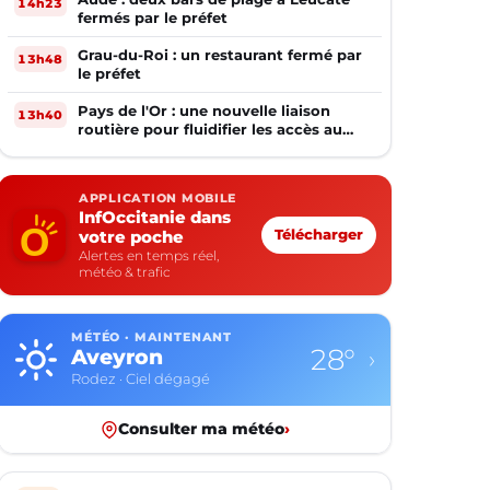
14h23
fermés par le préfet
Grau-du-Roi : un restaurant fermé par
13h48
le préfet
Pays de l'Or : une nouvelle liaison
13h40
routière pour fluidifier les accès au
PIOM
APPLICATION MOBILE
InfOccitanie dans
votre poche
Télécharger
Alertes en temps réel,
météo & trafic
MÉTÉO · MAINTENANT
28°
Aveyron
›
Rodez · Ciel dégagé
Consulter ma météo
›