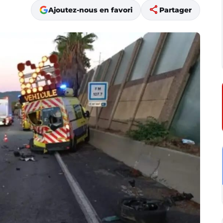
share
Ajoutez-nous en favori
Partager