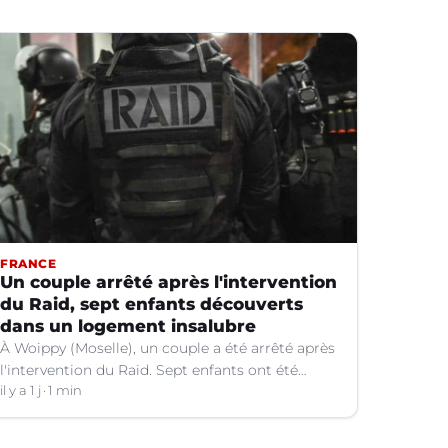
FRANCE
Un couple arrêté après l'intervention
du Raid, sept enfants découverts
dans un logement insalubre
À Woippy (Moselle), un couple a été arrêté après
l'intervention du Raid. Sept enfants ont été
trouvés dans un logement insalubre.
il y a 1 j
1 min