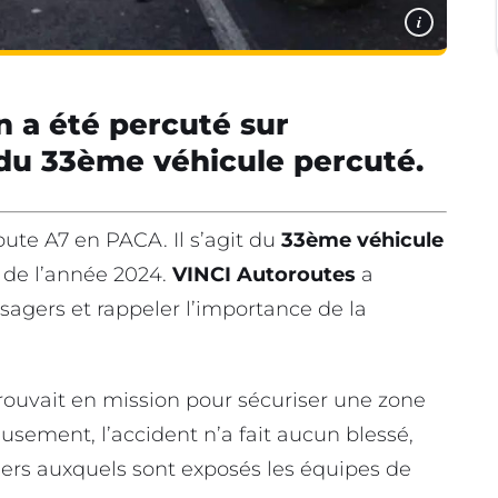
i
n a été percuté sur
là du 33ème véhicule percuté.
oute A7 en PACA. Il s’agit du
33ème véhicule
 de l’année 2024.
VINCI Autoroutes
a
agers et rappeler l’importance de la
trouvait en mission pour sécuriser une zone
eusement, l’accident n’a fait aucun blessé,
gers auxquels sont exposés les équipes de