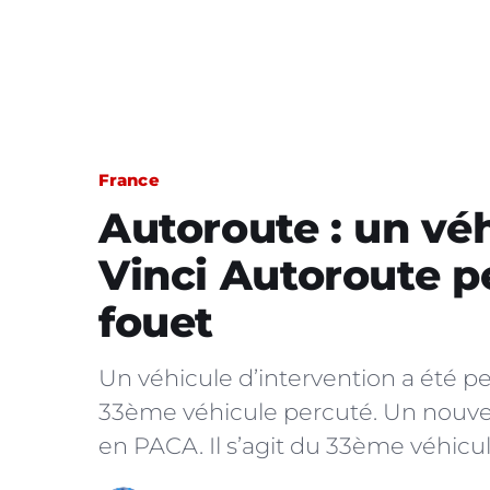
France
Autoroute : un véh
Vinci Autoroute p
fouet
Un véhicule d’intervention a été perc
33ème véhicule percuté. Un nouvel 
en PACA. Il s’agit du 33ème véhicu