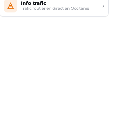
Info trafic
›
Trafic routier en direct en Occitanie