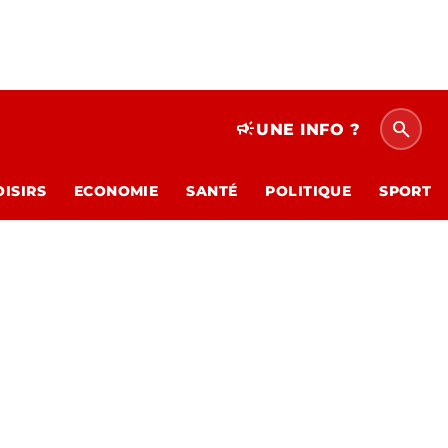
search
campaign
UNE INFO ?
OISIRS
ECONOMIE
SANTÉ
POLITIQUE
SPORT