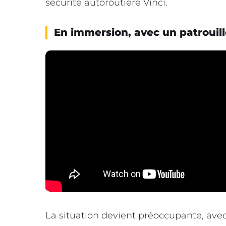
sécurité autoroutière Vinci.
En immersion, avec un patrouill
La situation devient préoccupante, ave