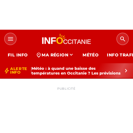
menu
search
expand_more
location_on
FIL INFO
MA RÉGION
MÉTÉO
INFO TRAF
Météo : à quand une baisse des
ALERTE
bolt
chevron_right
INFO
températures en Occitanie ? Les prévisions
PUBLICITÉ