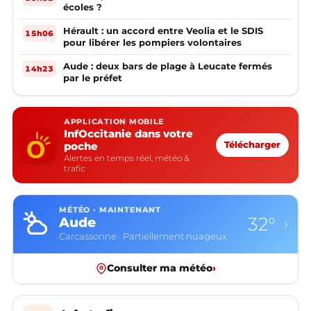
écoles ?
Hérault : un accord entre Veolia et le SDIS
15h06
pour libérer les pompiers volontaires
Aude : deux bars de plage à Leucate fermés
14h23
par le préfet
APPLICATION MOBILE
InfOccitanie dans votre
poche
Télécharger
Alertes en temps réel, météo &
trafic
MÉTÉO · MAINTENANT
32°
Aude
›
Carcassonne · Partiellement nuageux
Consulter ma météo
›