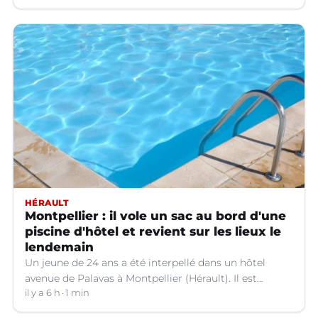
HÉRAULT
Montpellier : il vole un sac au bord d'une
piscine d'hôtel et revient sur les lieux le
lendemain
Un jeune de 24 ans a été interpellé dans un hôtel
avenue de Palavas à Montpellier (Hérault). Il est
suspecté d'avoir volé le sac d'une cliente.
il y a 6 h
1 min