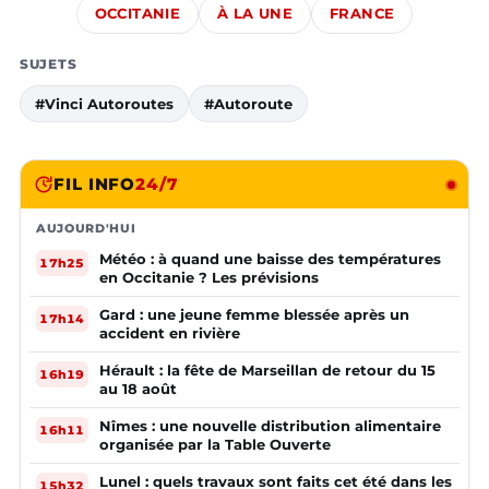
OCCITANIE
À LA UNE
FRANCE
SUJETS
#Vinci Autoroutes
#Autoroute
FIL INFO
24/7
AUJOURD'HUI
Météo : à quand une baisse des températures
17h25
en Occitanie ? Les prévisions
Gard : une jeune femme blessée après un
17h14
accident en rivière
Hérault : la fête de Marseillan de retour du 15
16h19
au 18 août
Nîmes : une nouvelle distribution alimentaire
16h11
organisée par la Table Ouverte
Lunel : quels travaux sont faits cet été dans les
15h32