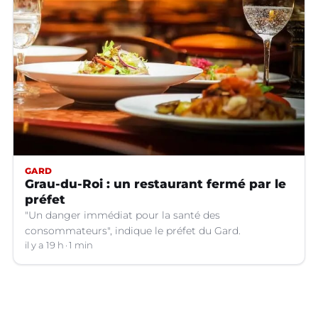
GARD
Grau-du-Roi : un restaurant fermé par le
préfet
"Un danger immédiat pour la santé des
consommateurs", indique le préfet du Gard.
il y a 19 h
1 min