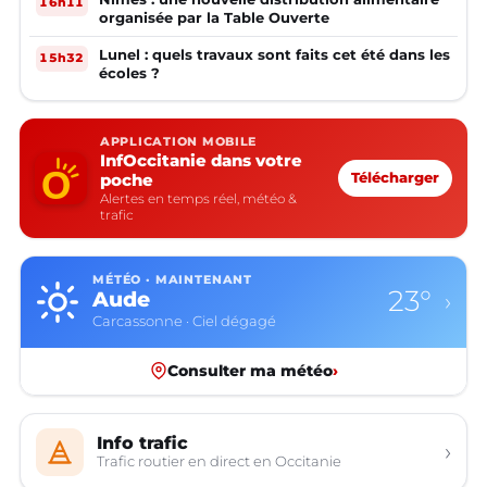
16h11
organisée par la Table Ouverte
Lunel : quels travaux sont faits cet été dans les
15h32
écoles ?
APPLICATION MOBILE
InfOccitanie dans votre
poche
Télécharger
Alertes en temps réel, météo &
trafic
MÉTÉO · MAINTENANT
19°
Aveyron
›
Rodez · Ciel dégagé
Consulter ma météo
›
Info trafic
›
Trafic routier en direct en Occitanie