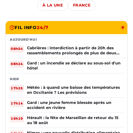
À LA UNE
FRANCE
FIL INFO
24/7
AUJOURD'HUI
Cabrières : interdiction à partir de 20h des
08h54
rassemblements prolongés de plus de deux
mineurs non accompagnés d'un adulte
Gard : un incendie se déclare au sous-sol d'un
08h24
hôtel
HIER
Météo : à quand une baisse des températures
17h25
en Occitanie ? Les prévisions
Gard : une jeune femme blessée après un
17h14
accident en rivière
Hérault : la fête de Marseillan de retour du 15
16h19
au 18 août
Nîmes : une nouvelle distribution alimentaire