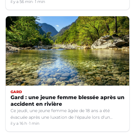
niveau de la buanderie.
il y a 56 min
1 min
GARD
Gard : une jeune femme blessée après un
accident en rivière
Ce jeudi, une jeune femme âgée de 18 ans a été
évacuée après une luxation de l'épaule lors d'un
plongeon dans une rivière à Saint-André-de-
il y a 16 h
1 min
Valborgne (Gard).