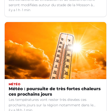
seront modifiées autour du stade de la Mosson à
Montpellier (Hérault) pour le match contre Dijon.
il y a 1 h
1 min
MÉTÉO
Météo : poursuite de très fortes chaleurs
ces prochains jours
Les températures vont rester très élevées ces
prochains jours sur la région notamment dans le
Languedoc.
il y a 18 h
1 min