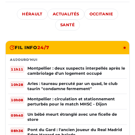
HÉRAULT
ACTUALITÉS
OCCITANIE
SANTÉ
FIL INFO
24/7
AUJOURD'HUI
Montpellier : deux suspects interpellés après le
11h11
cambriolage d'un logement occupé
Arles : taureau percuté par un quad, le club
10h28
taurin "condamne fermement"
Montpellier : circulation et stationnement
10h08
perturbés pour le match MHSC - Dijon
Un bébé meurt étranglé avec une ficelle de
09h40
store
Pont du Gard : l'ancien joueur du Real Madrid
08h36
Eden Hazard en balade