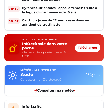
Pyrénées-Orientales : appel à témoins suite à
08h19
la fugue d'une mineure de 16 ans
Gard : un jeune de 22 ans blessé dans un
08h07
accident de trottinette
APPLICATION MOBILE
InfOccitanie dans votre
poche
Télécharger
Alertes en temps réel, météo &
trafic
MÉTÉO · MAINTENANT
29°
Aude
›
Carcassonne · Ciel dégagé
Consulter ma météo
›
Info trafic