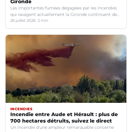
Gironde
Les importantes fumées dégagées par les incendies
qui ravagent actuellement la Gironde continuent de
se propager vers le sud-est de la France.
26 juillet 2026
2 min
INCENDIES
Incendie entre Aude et Hérault : plus de
700 hectares détruits, suivez le direct
Un incendie d'une ampleur remarquable concerne