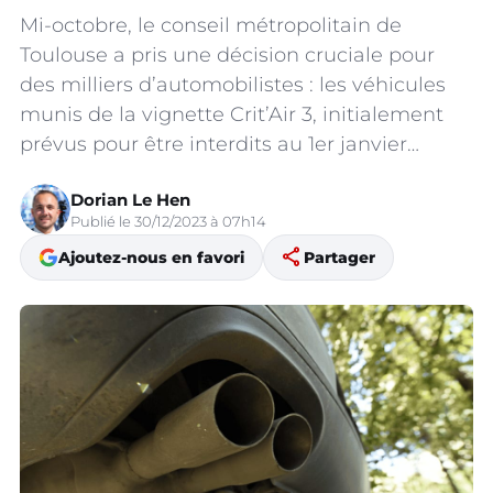
Mi-octobre, le conseil métropolitain de
Toulouse a pris une décision cruciale pour
des milliers d’automobilistes : les véhicules
munis de la vignette Crit’Air 3, initialement
prévus pour être interdits au 1er janvier…
Dorian Le Hen
Publié le 30/12/2023 à 07h14
share
Ajoutez-nous en favori
Partager