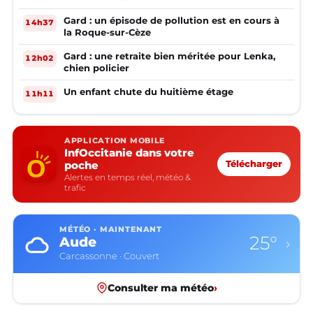
Gard : un épisode de pollution est en cours à
14h37
la Roque-sur-Cèze
Gard : une retraite bien méritée pour Lenka,
12h02
chien policier
Un enfant chute du huitième étage
11h11
APPLICATION MOBILE
InfOccitanie dans votre
poche
Télécharger
Alertes en temps réel, météo &
trafic
MÉTÉO · MAINTENANT
25°
Aude
›
Carcassonne · Couvert
Consulter ma météo
›