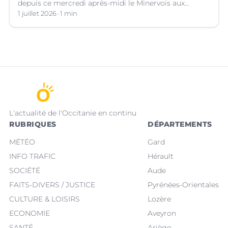
depuis ce mercredi après-midi le Minervois aux
confins de l'Aude et de l'Hérault.
1 juillet 2026
1 min
L'actualité de l'Occitanie en continu
RUBRIQUES
DÉPARTEMENTS
MÉTÉO
Gard
INFO TRAFIC
Hérault
SOCIÉTÉ
Aude
FAITS-DIVERS / JUSTICE
Pyrénées-Orientales
CULTURE & LOISIRS
Lozère
ECONOMIE
Aveyron
SANTÉ
Ariège