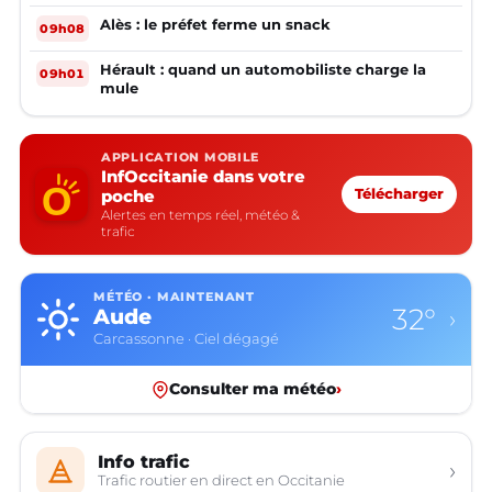
Alès : le préfet ferme un snack
09h08
Hérault : quand un automobiliste charge la
09h01
mule
APPLICATION MOBILE
InfOccitanie dans votre
poche
Télécharger
Alertes en temps réel, météo &
trafic
MÉTÉO · MAINTENANT
32°
Aude
›
Carcassonne · Ciel dégagé
Consulter ma météo
›
Info trafic
›
Trafic routier en direct en Occitanie