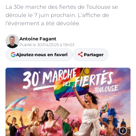
La 30e marche des fiertés de Toulouse se
déroule le 7 juin prochain. L’affiche de
l’événement a été dévoilée.
Antoine Fagant
Publié le 30/04/2025 à 15h03
share
Ajoutez-nous en favori
Partager
i