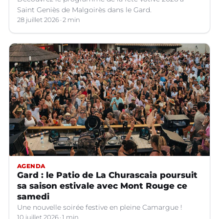
Saint Geniès de Malgoirès dans le Gard.
28 juillet 2026
2 min
AGENDA
Gard : le Patio de La Churascaia poursuit
sa saison estivale avec Mont Rouge ce
samedi
Une nouvelle soirée festive en pleine Camargue !
10 juillet 2026
1 min