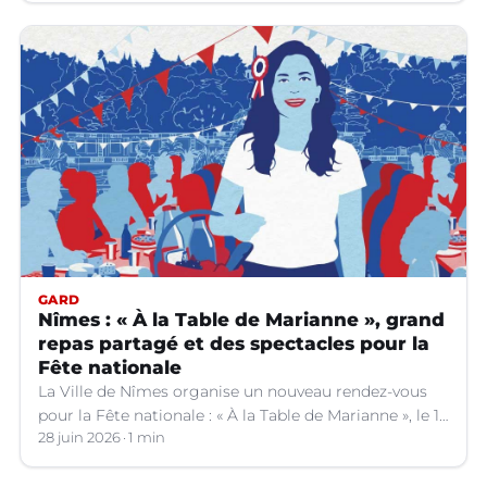
GARD
Nîmes : « À la Table de Marianne », grand
repas partagé et des spectacles pour la
Fête nationale
La Ville de Nîmes organise un nouveau rendez-vous
pour la Fête nationale : « À la Table de Marianne », le 13
juillet prochain.
28 juin 2026
1 min