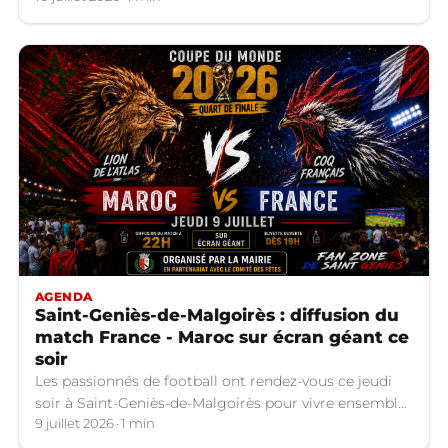
AGENDA
Saint-Geniès-de-Malgoirès : diffusion du
match France - Maroc sur écran géant ce
soir
Les passionnés de football ont rendez-vous ce jeudi
soir à Saint-Geniès-de-Malgoirès pour vivre ensemble
l'un des temps forts de la Coupe du Monde 2026.
9 juillet 2026
1 min