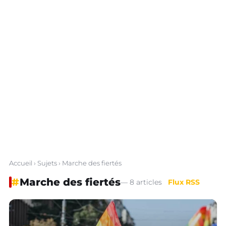
Accueil
›
Sujets
› Marche des fiertés
#
Marche des fiertés
— 8 articles
Flux RSS