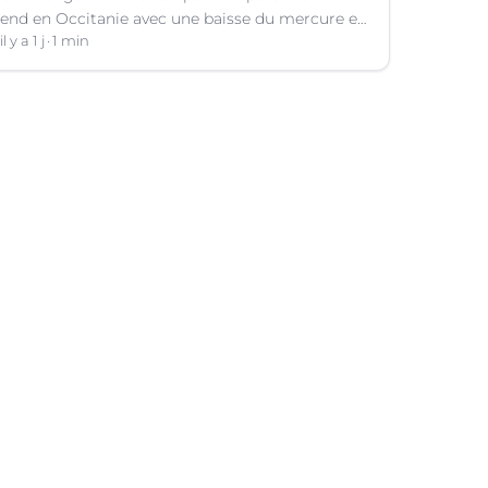
end en Occitanie avec une baisse du mercure et
le retour d'orages dans certains départements.
il y a 1 j
1 min