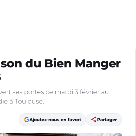
aison du Bien Manger
s
ert ses portes ce mardi 3 février au
ie à Toulouse.
share
Ajoutez-nous en favori
Partager