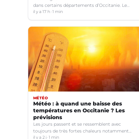
dans certains départements d’Occitanie. Le
bulletin météo.
il y a 17 h
1 min
MÉTÉO
Météo : à quand une baisse des
températures en Occitanie ? Les
prévisions
Les jours passent et se ressemblent avec
toujours de très fortes chaleurs notamment
dans le Languedoc. Jusqu’à quand ?
il y a 2 j
1 min