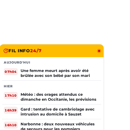
FIL INFO
24/7
AUJOURD'HUI
Une femme meurt après avoir été
07h04
brûlée avec son bébé par son mari
HIER
Météo : des orages attendus ce
17h10
dimanche en Occitanie, les prévisions
Gard : tentative de cambriolage avec
16h39
intrusion au domicile à Sauzet
Narbonne : deux nouveaux véhicules
16h10
de secours pour les pompiers