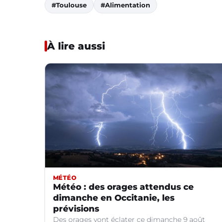
#Toulouse
#Alimentation
À lire aussi
MÉTÉO
Météo : des orages attendus ce
dimanche en Occitanie, les
prévisions
Des orages vont éclater ce dimanche 9 août