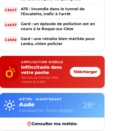
A75 : incendie dans le tunnel de
15h17
l'Escalette, trafic à l'arrêt
Gard : un épisode de pollution est en
14h37
cours à la Roque-sur-Cèze
Gard : une retraite bien méritée pour
12h02
Lenka, chien policier
APPLICATION MOBILE
InfOccitanie dans
votre poche
Télécharger
Alertes en temps réel,
météo & trafic
MÉTÉO · MAINTENANT
29°
Aveyron
›
Rodez · Ciel dégagé
Consulter ma météo
›