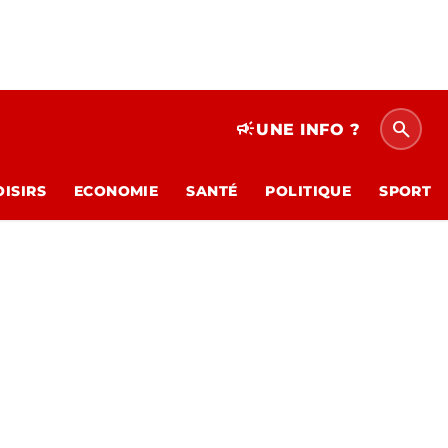
search
campaign
UNE INFO ?
OISIRS
ECONOMIE
SANTÉ
POLITIQUE
SPORT