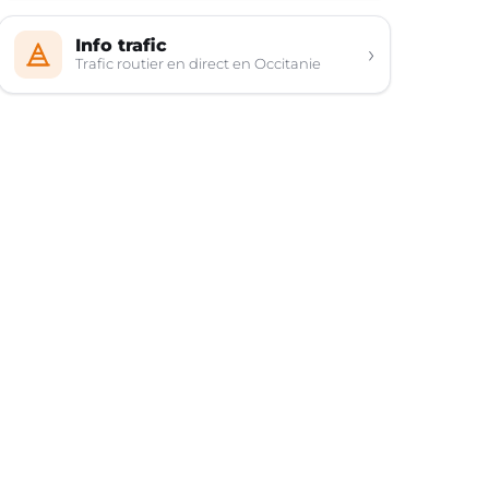
Info trafic
›
Trafic routier en direct en Occitanie