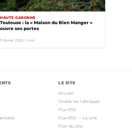
HAUTE-GARONNE
Toulouse : la « Maison du Bien Manger »
ouvre ses portes
5 février 2025
1 min
ENTS
LE SITE
Accueil
Toutes les rubriques
Flux RSS
entales
Flux RSS — La Une
Plan du site