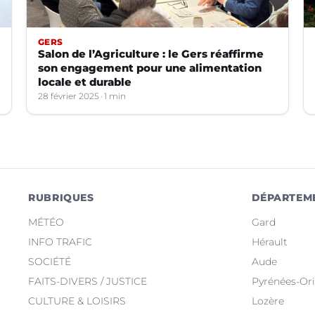
GERS
Salon de l’Agriculture : le Gers réaffirme
son engagement pour une alimentation
locale et durable
28 février 2025
1 min
RUBRIQUES
DÉPARTEM
MÉTÉO
Gard
INFO TRAFIC
Hérault
SOCIÉTÉ
Aude
FAITS-DIVERS / JUSTICE
Pyrénées-Ori
CULTURE & LOISIRS
Lozère