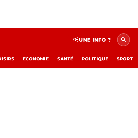
search
campaign
UNE INFO ?
OISIRS
ECONOMIE
SANTÉ
POLITIQUE
SPORT