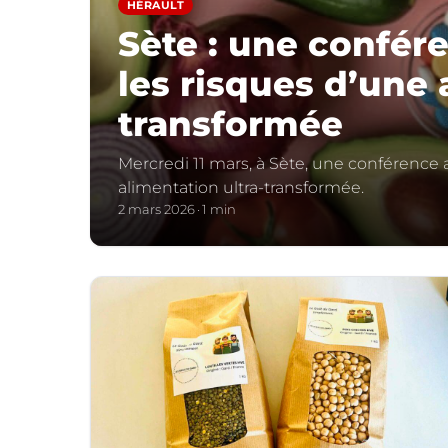
HÉRAULT
Sète : une confé
les risques d’une 
transformée
Mercredi 11 mars, à Sète, une conférence a
alimentation ultra-transformée.
2 mars 2026
1 min