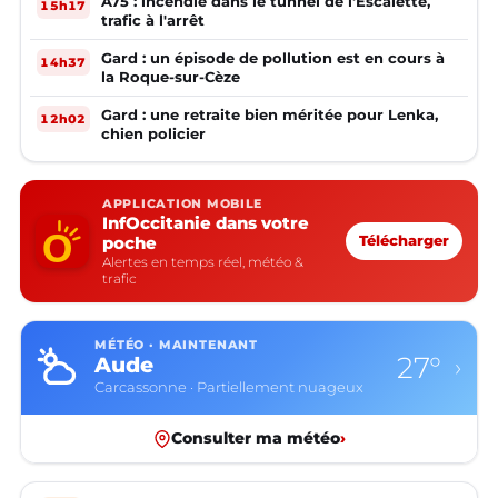
A75 : incendie dans le tunnel de l'Escalette,
15h17
trafic à l'arrêt
Gard : un épisode de pollution est en cours à
14h37
la Roque-sur-Cèze
Gard : une retraite bien méritée pour Lenka,
12h02
chien policier
APPLICATION MOBILE
InfOccitanie dans votre
poche
Télécharger
Alertes en temps réel, météo &
trafic
MÉTÉO · MAINTENANT
27°
Aude
›
Carcassonne · Partiellement nuageux
Consulter ma météo
›