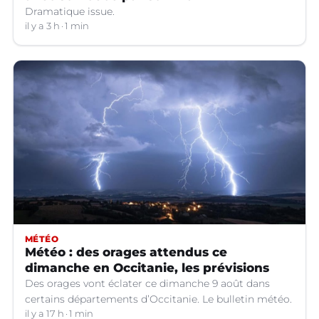
Dramatique issue.
il y a 3 h
1 min
MÉTÉO
Météo : des orages attendus ce
dimanche en Occitanie, les prévisions
Des orages vont éclater ce dimanche 9 août dans
certains départements d’Occitanie. Le bulletin météo.
il y a 17 h
1 min