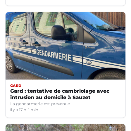
GARD
Gard : tentative de cambriolage avec
intrusion au domicile à Sauzet
La gendarmerie est prévenue.
il y a 17 h
1 min