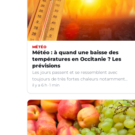
MÉTÉO
Météo : à quand une baisse des
températures en Occitanie ? Les
prévisions
Les jours passent et se ressemblent avec
toujours de très fortes chaleurs notamment
dans le Languedoc. Jusqu’à quand ?
il y a 6 h
1 min