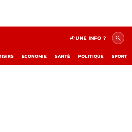
search
campaign
UNE INFO ?
OISIRS
ECONOMIE
SANTÉ
POLITIQUE
SPORT