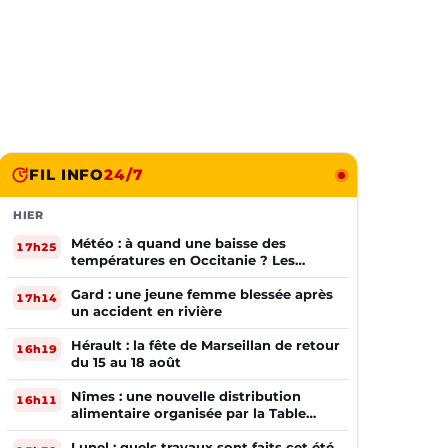
FIL INFO
24/7
HIER
Météo : à quand une baisse des
17h25
températures en Occitanie ? Les
prévisions
Gard : une jeune femme blessée après
17h14
un accident en rivière
Hérault : la fête de Marseillan de retour
16h19
du 15 au 18 août
Nîmes : une nouvelle distribution
16h11
alimentaire organisée par la Table
Ouverte
Lunel : quels travaux sont faits cet été