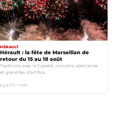
HÉRAULT
Hérault : la fête de Marseillan de
retour du 15 au 18 août
Traditions avec le Capelet, concerts, spectacles
et grand feu d’artifice...
il y a 7 h
1 min