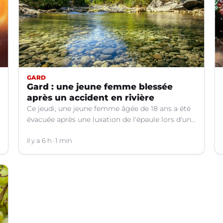
GARD
Gard : une jeune femme blessée
après un accident en rivière
Ce jeudi, une jeune femme âgée de 18 ans a été
évacuée après une luxation de l'épaule lors d'un
plongeon dans une rivière à Saint-André-de-
Valborgne (Gard).
il y a 6 h
1 min