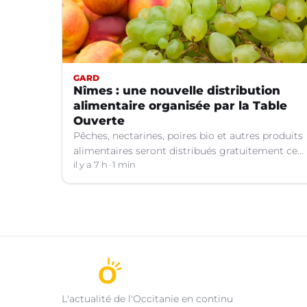
GARD
Nîmes : une nouvelle distribution
alimentaire organisée par la Table
Ouverte
Pêches, nectarines, poires bio et autres produits
alimentaires seront distribués gratuitement ce
vendredi 7 août par les bénévoles de la Table
il y a 7 h
1 min
Ouverte à Nîmes (Gard).
L'actualité de l'Occitanie en continu