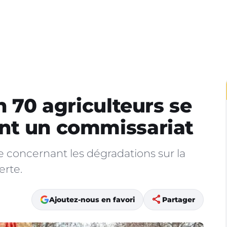
n 70 agriculteurs se
nt un commissariat
te concernant les dégradations sur la
erte.
share
Ajoutez-nous en favori
Partager