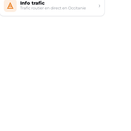
Info trafic
›
Trafic routier en direct en Occitanie