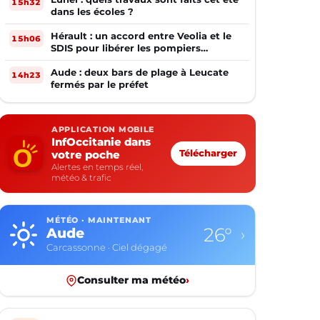
15h32
dans les écoles ?
Hérault : un accord entre Veolia et le
15h06
SDIS pour libérer les pompiers
volontaires
Aude : deux bars de plage à Leucate
14h23
fermés par le préfet
APPLICATION MOBILE
InfOccitanie dans
votre poche
Télécharger
Alertes en temps réel,
météo & trafic
MÉTÉO · MAINTENANT
20°
Aveyron
›
Rodez · Ciel dégagé
Consulter ma météo
›