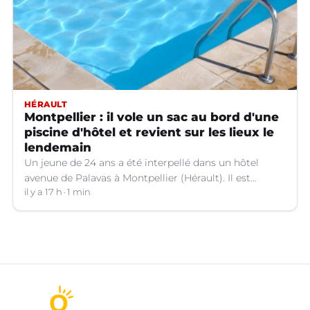
HÉRAULT
Montpellier : il vole un sac au bord d'une
piscine d'hôtel et revient sur les lieux le
lendemain
Un jeune de 24 ans a été interpellé dans un hôtel
avenue de Palavas à Montpellier (Hérault). Il est
suspecté d'avoir volé le sac d'une cliente.
il y a 17 h
1 min