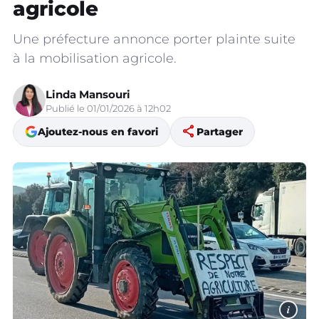
agricole
Une préfecture annonce porter plainte suite
à la mobilisation agricole.
Linda Mansouri
Publié le 01/01/2026 à 12h02
share
Ajoutez-nous en favori
Partager
i