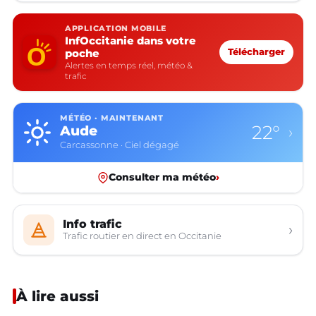
APPLICATION MOBILE
InfOccitanie dans votre
poche
Télécharger
Alertes en temps réel, météo &
trafic
MÉTÉO · MAINTENANT
22°
Aude
›
Carcassonne · Ciel dégagé
Consulter ma météo
›
Info trafic
›
Trafic routier en direct en Occitanie
À lire aussi