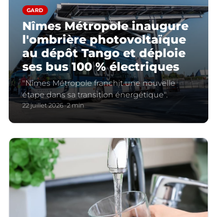
GARD
Nîmes Métropole inaugure
l'ombrière photovoltaïque
au dépôt Tango et déploie
ses bus 100 % électriques
"Nîmes Métropole franchit une nouvelle
étape dans sa transition énergétique".
22 juillet 2026
2 min