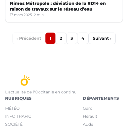
Nîmes Métropole : déviation de la RD14 en
raison de travaux sur le réseau d’eau
17 mars 2025
2 min
‹ Précédent
1
2
3
4
Suivant ›
L'actualité de l'Occitanie en continu
RUBRIQUES
DÉPARTEMENTS
MÉTÉO
Gard
INFO TRAFIC
Hérault
SOCIÉTÉ
Aude