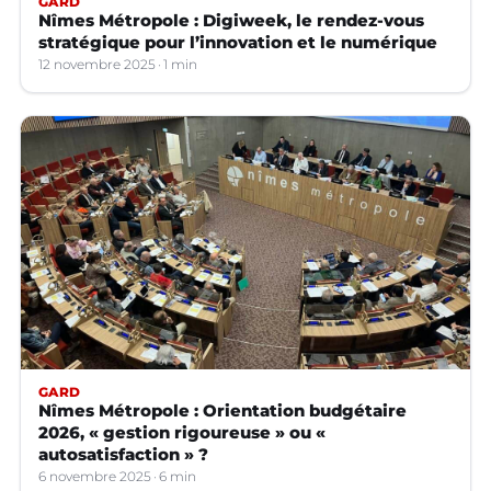
GARD
Nîmes Métropole : Digiweek, le rendez-vous
stratégique pour l’innovation et le numérique
12 novembre 2025
1 min
GARD
Nîmes Métropole : Orientation budgétaire
2026, « gestion rigoureuse » ou «
autosatisfaction » ?
6 novembre 2025
6 min