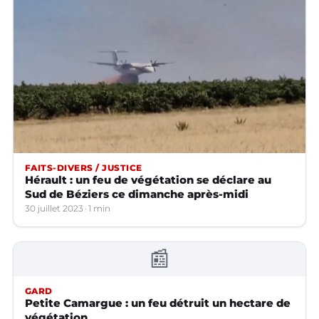
FAITS-DIVERS / JUSTICE
Hérault : un feu de végétation se déclare au
Sud de Béziers ce dimanche après-midi
30 juillet 2023
1 min
📰
GARD
Petite Camargue : un feu détruit un hectare de
végétation