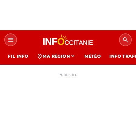
menu
search
expand_more
location_on
FIL INFO
MA RÉGION
MÉTÉO
INFO TRAF
PUBLICITÉ