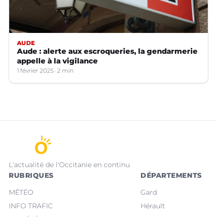
AUDE
Aude : alerte aux escroqueries, la gendarmerie
appelle à la vigilance
1 février 2025
2 min
L'actualité de l'Occitanie en continu
RUBRIQUES
DÉPARTEMENTS
MÉTÉO
Gard
INFO TRAFIC
Hérault