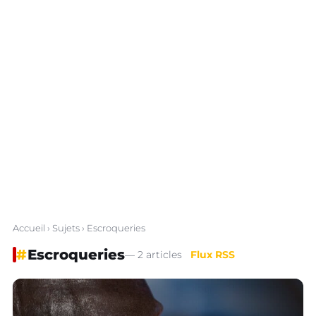
Accueil
›
Sujets
› Escroqueries
#
Escroqueries
— 2 articles
Flux RSS