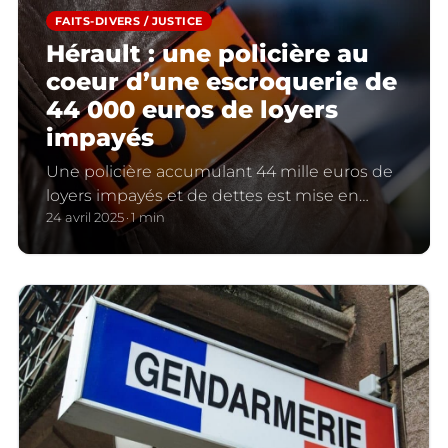
FAITS-DIVERS / JUSTICE
Hérault : une policière au
coeur d’une escroquerie de
44 000 euros de loyers
impayés
Une policière accumulant 44 mille euros de
loyers impayés et de dettes est mise en
cause pour escroquerie et abus de sa
24 avril 2025
1 min
profession.