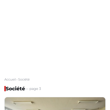
Accueil
› Société
Société
— page 3