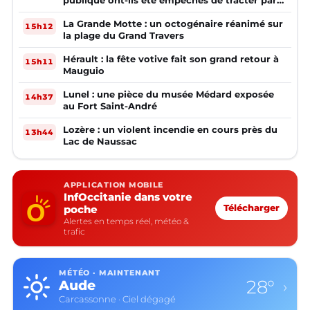
publique ont-ils été empêchés de tracter par
la mairie ?
La Grande Motte : un octogénaire réanimé sur
15h12
la plage du Grand Travers
Hérault : la fête votive fait son grand retour à
15h11
Mauguio
Lunel : une pièce du musée Médard exposée
14h37
au Fort Saint-André
Lozère : un violent incendie en cours près du
13h44
Lac de Naussac
APPLICATION MOBILE
InfOccitanie dans votre
poche
Télécharger
Alertes en temps réel, météo &
trafic
MÉTÉO · MAINTENANT
28°
Aude
›
Carcassonne · Ciel dégagé