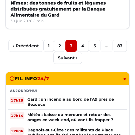
Nîmes : des tonnes de fruits et légumes
distribuées gratuitement par la Banque
Alimentaire du Gard
30 juin 2026
1 min
‹ Précédent
1
2
3
4
5
…
83
Suivant ›
FIL INFO
24/7
AUJOURD'HUI
Gard : un incendie au bord de l'A9 près de
17h25
Bezouce
Météo : baisse du mercure et retour des
17h14
orages ce week-end, où vont-ils frapper ?
Bagnols-sur-Cèze : des militants de Place
17h06