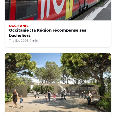
OCCITANIE
Occitanie : la Région récompense ses
bacheliers
7 juillet 2026
1 min