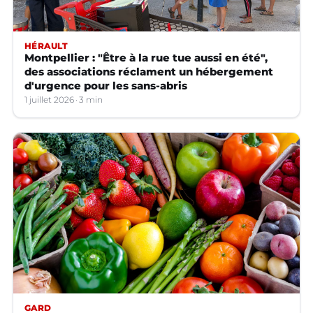
HÉRAULT
Montpellier : "Être à la rue tue aussi en été",
des associations réclament un hébergement
d'urgence pour les sans-abris
1 juillet 2026
3 min
GARD