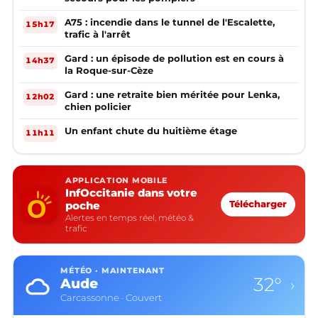
A75 : incendie dans le tunnel de l'Escalette,
15h17
trafic à l'arrêt
Gard : un épisode de pollution est en cours à
14h37
la Roque-sur-Cèze
Gard : une retraite bien méritée pour Lenka,
12h02
chien policier
Un enfant chute du huitième étage
11h11
APPLICATION MOBILE
InfOccitanie dans votre
poche
Télécharger
Alertes en temps réel, météo &
trafic
MÉTÉO · MAINTENANT
32°
Aude
›
Carcassonne · Couvert