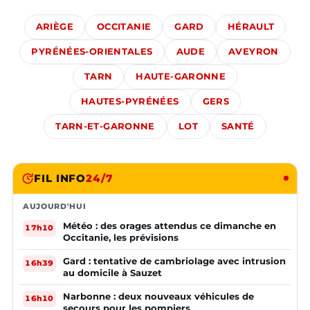
ARIÈGE
OCCITANIE
GARD
HÉRAULT
PYRÉNÉES-ORIENTALES
AUDE
AVEYRON
TARN
HAUTE-GARONNE
HAUTES-PYRÉNÉES
GERS
TARN-ET-GARONNE
LOT
SANTÉ
FIL INFO
24/7
AUJOURD'HUI
Météo : des orages attendus ce dimanche en
17h10
Occitanie, les prévisions
Gard : tentative de cambriolage avec intrusion
16h39
au domicile à Sauzet
Narbonne : deux nouveaux véhicules de
16h10
secours pour les pompiers