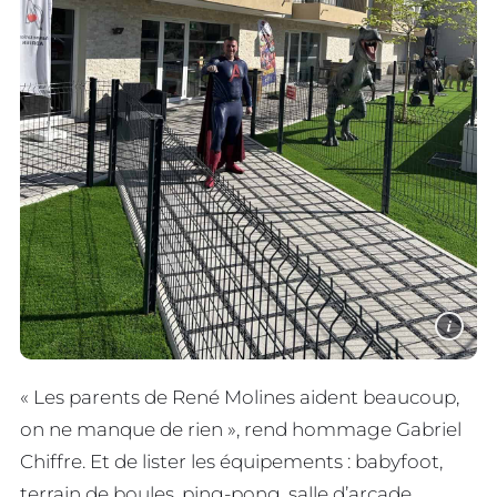
i
« Les parents de René Molines aident beaucoup,
on ne manque de rien », rend hommage Gabriel
Chiffre. Et de lister les équipements : babyfoot,
terrain de boules, ping-pong, salle d’arcade,