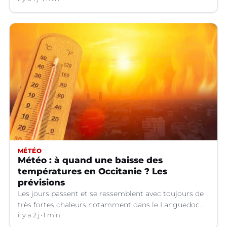
MÉTÉO
Météo : à quand une baisse des
températures en Occitanie ? Les
prévisions
Les jours passent et se ressemblent avec toujours de
très fortes chaleurs notamment dans le Languedoc.
Jusqu’à quand ?
il y a 2 j
1 min