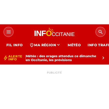
menu
search
expand_more
location_on
FIL INFO
MA RÉGION
MÉTÉO
INFO TRAF
Météo : des orages attendus ce dimanche
ALERTE
bolt
chevron_right
INFO
en Occitanie, les prévisions
PUBLICITÉ