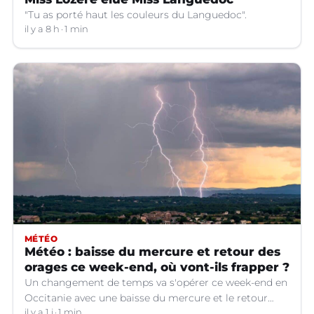
"Tu as porté haut les couleurs du Languedoc".
il y a 8 h
1 min
MÉTÉO
Météo : baisse du mercure et retour des
orages ce week-end, où vont-ils frapper ?
Un changement de temps va s'opérer ce week-end en
Occitanie avec une baisse du mercure et le retour
d'orages dans certains départements.
il y a 1 j
1 min