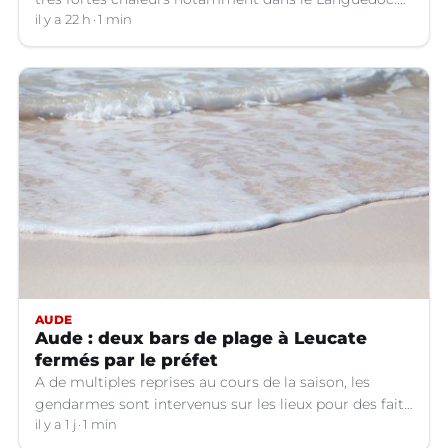
Jusqu’à quand ?
il y a 22 h
1 min
AUDE
Aude : deux bars de plage à Leucate
fermés par le préfet
A de multiples reprises au cours de la saison, les
gendarmes sont intervenus sur les lieux pour des faits
de violences, de consommation d'alcool, de rixes, de
il y a 1 j
1 min
tapage, de stationnement...