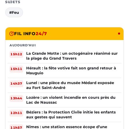
SUJETS
#Feu
FIL INFO
24/7
AUJOURD'HUI
La Grande Motte : un octogénaire réanimé sur
15h12
la plage du Grand Travers
Hérault : la fête votive fait son grand retour à
15h11
Mauguio
Lunel : une pièce du musée Médard exposée
14h37
au Fort Saint-André
Lozère : un violent incendie en cours près du
13h44
Lac de Naussac
Béziers : la Protection Civile initie les enfants
12h11
aux gestes qui sauvent
Nîmes : une station essence écope d’une
11h57