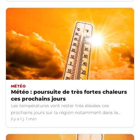
MÉTÉO
Météo : poursuite de très fortes chaleurs
ces prochains jours
Les températures vont rester très élevées ces
prochains jours sur la région notamment dans le
Languedoc.
il y a 1 j
1 min