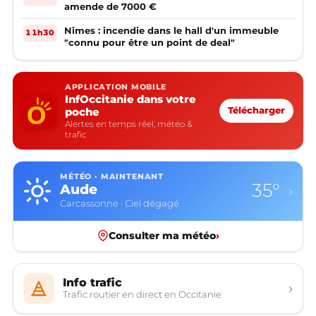
amende de 7000 €
Nîmes : incendie dans le hall d'un immeuble
11h30
"connu pour être un point de deal"
APPLICATION MOBILE
InfOccitanie dans votre
poche
Télécharger
Alertes en temps réel, météo &
trafic
MÉTÉO · MAINTENANT
35°
Aude
›
Carcassonne · Ciel dégagé
Consulter ma météo
›
Info trafic
›
Trafic routier en direct en Occitanie