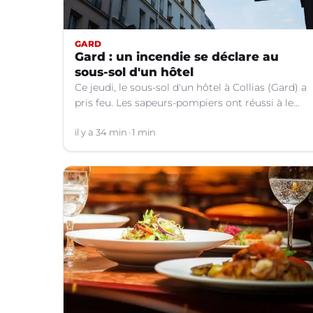
GARD
Gard : un incendie se déclare au
sous-sol d'un hôtel
Ce jeudi, le sous-sol d'un hôtel à Collias (Gard) a
pris feu. Les sapeurs-pompiers ont réussi à le
contenir au niveau de la buanderie.
il y a 34 min
1 min