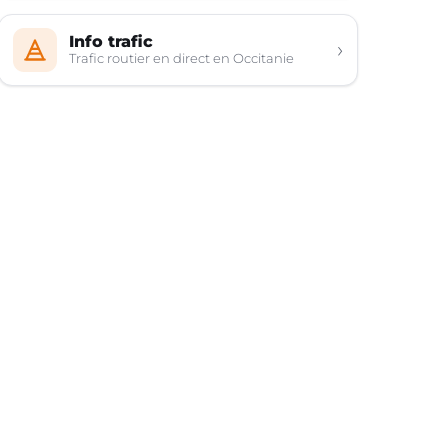
Info trafic
›
Trafic routier en direct en Occitanie