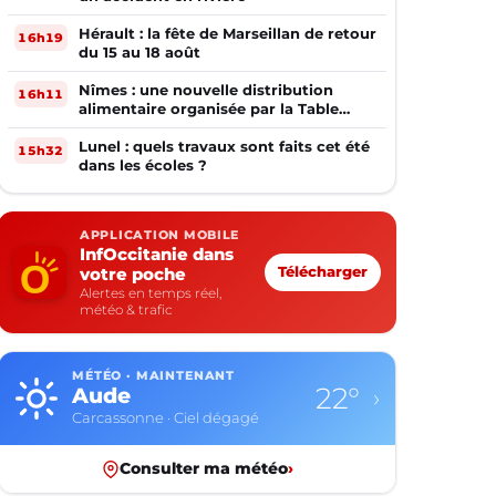
Hérault : la fête de Marseillan de retour
16h19
du 15 au 18 août
Nîmes : une nouvelle distribution
16h11
alimentaire organisée par la Table
Ouverte
Lunel : quels travaux sont faits cet été
15h32
dans les écoles ?
APPLICATION MOBILE
InfOccitanie dans
votre poche
Télécharger
Alertes en temps réel,
météo & trafic
MÉTÉO · MAINTENANT
22°
Aude
›
Carcassonne · Ciel dégagé
Consulter ma météo
›