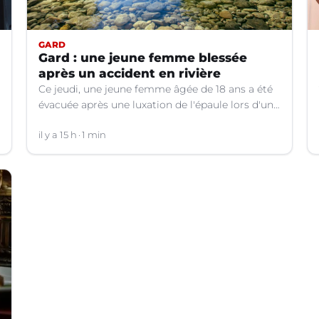
GARD
Gard : une jeune femme blessée
après un accident en rivière
Ce jeudi, une jeune femme âgée de 18 ans a été
évacuée après une luxation de l'épaule lors d'un
plongeon dans une rivière à Saint-André-de-
Valborgne (Gard).
il y a 15 h
1 min