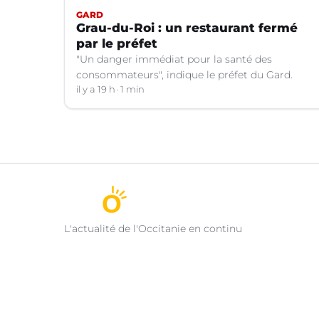
GARD
Grau-du-Roi : un restaurant fermé
par le préfet
"Un danger immédiat pour la santé des
consommateurs", indique le préfet du Gard.
il y a 19 h
1 min
L'actualité de l'Occitanie en continu