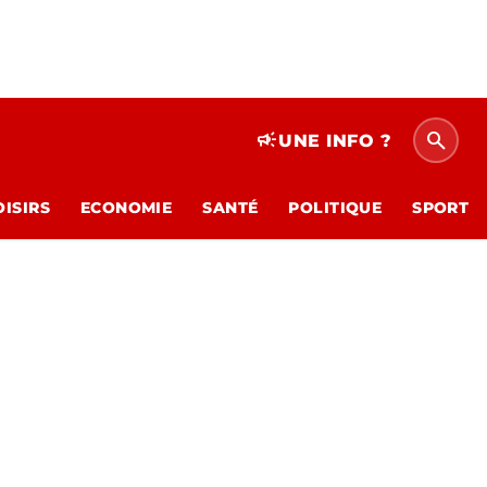
search
campaign
UNE INFO ?
OISIRS
ECONOMIE
SANTÉ
POLITIQUE
SPORT