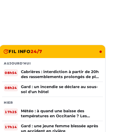
FIL INFO
24/7
AUJOURD'HUI
Cabrières : interdiction à partir de 20h
08h54
des rassemblements prolongés de plus
de deux mineurs non accompagnés
d'un adulte
Gard : un incendie se déclare au sous-
08h24
sol d'un hôtel
HIER
Météo : à quand une baisse des
17h25
températures en Occitanie ? Les
prévisions
Gard : une jeune femme blessée après
17h14
un accident en rivière