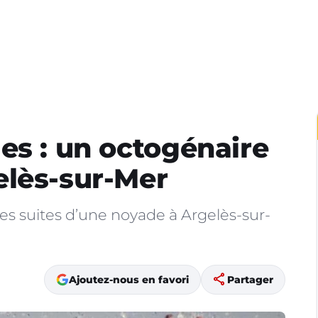
es : un octogénaire
elès-sur-Mer
s suites d’une noyade à Argelès-sur-
share
Ajoutez-nous en favori
Partager