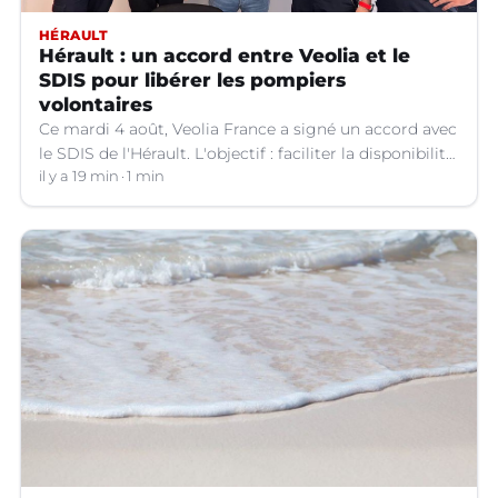
HÉRAULT
Hérault : un accord entre Veolia et le
SDIS pour libérer les pompiers
volontaires
Ce mardi 4 août, Veolia France a signé un accord avec
le SDIS de l'Hérault. L'objectif : faciliter la disponibilité
des salariés de l'entreprise engagés en qualité de
il y a 19 min
1 min
sapeurs-pompiers volontaires.