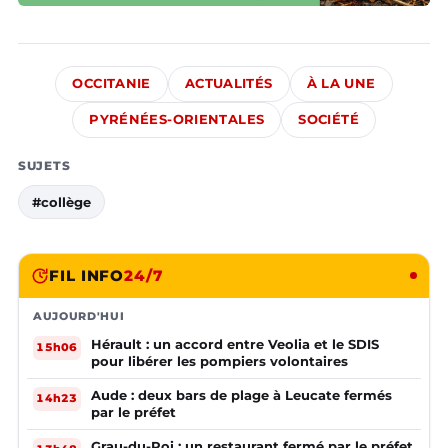
OCCITANIE
ACTUALITÉS
À LA UNE
PYRÉNÉES-ORIENTALES
SOCIÉTÉ
SUJETS
#collège
FIL INFO
24/7
AUJOURD'HUI
Hérault : un accord entre Veolia et le SDIS
15h06
pour libérer les pompiers volontaires
Aude : deux bars de plage à Leucate fermés
14h23
par le préfet
Grau-du-Roi : un restaurant fermé par le préfet