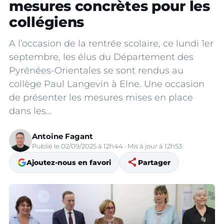
mesures concrètes pour les
collégiens
A l’occasion de la rentrée scolaire, ce lundi 1er
septembre, les élus du Département des
Pyrénées-Orientales se sont rendus au
collège Paul Langevin à Elne. Une occasion
de présenter les mesures mises en place
dans les…
Antoine Fagant
Publié le 02/09/2025 à 12h44 · Mis à jour à 12h53
share
Ajoutez-nous en favori
Partager