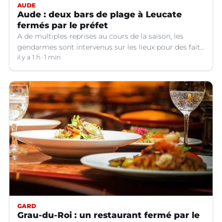
AUDE
Aude : deux bars de plage à Leucate
fermés par le préfet
A de multiples reprises au cours de la saison, les
gendarmes sont intervenus sur les lieux pour des faits
de violences, de consommation d'alcool, de rixes, de
il y a 1 h
1 min
tapage, de stationnement...
GARD
Grau-du-Roi : un restaurant fermé par le