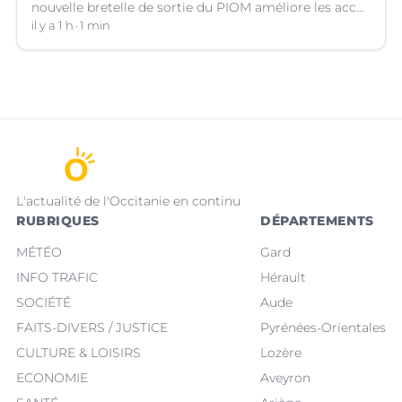
nouvelle bretelle de sortie du PIOM améliore les accès
à la zone d'activités et facilite les déplacements
il y a 1 h
1 min
quotidiens.
L'actualité de l'Occitanie en continu
RUBRIQUES
DÉPARTEMENTS
MÉTÉO
Gard
INFO TRAFIC
Hérault
SOCIÉTÉ
Aude
FAITS-DIVERS / JUSTICE
Pyrénées-Orientales
CULTURE & LOISIRS
Lozère
ECONOMIE
Aveyron