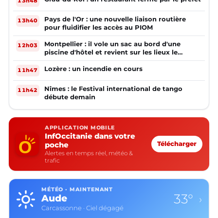
13h48
Pays de l'Or : une nouvelle liaison routière
13h40
pour fluidifier les accès au PIOM
Montpellier : il vole un sac au bord d'une
12h03
piscine d'hôtel et revient sur les lieux le
lendemain
Lozère : un incendie en cours
11h47
Nîmes : le Festival international de tango
11h42
débute demain
APPLICATION MOBILE
InfOccitanie dans votre
poche
Télécharger
Alertes en temps réel, météo &
trafic
MÉTÉO · MAINTENANT
33°
Aude
›
Carcassonne · Ciel dégagé