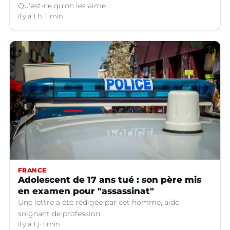
Qu'est-ce qu'on les aime...
il y a 1 h
1 min
FRANCE
Adolescent de 17 ans tué : son père mis
en examen pour "assassinat"
Une lettre a été rédigée par cet homme, aide-
soignant de profession.
il y a 1 j
1 min