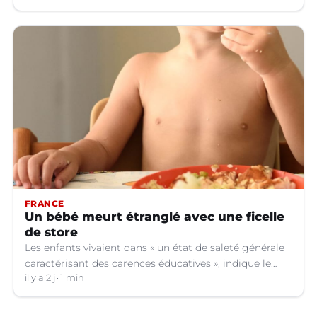
FRANCE
Un bébé meurt étranglé avec une ficelle
de store
Les enfants vivaient dans « un état de saleté générale
caractérisant des carences éducatives », indique le
parquet.
il y a 2 j
1 min