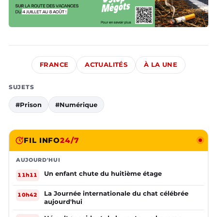
FRANCE
ACTUALITÉS
À LA UNE
SUJETS
#Prison
#Numérique
FIL INFO
24/7
AUJOURD'HUI
Un enfant chute du huitième étage
11h11
La Journée internationale du chat célébrée
10h42
aujourd'hui