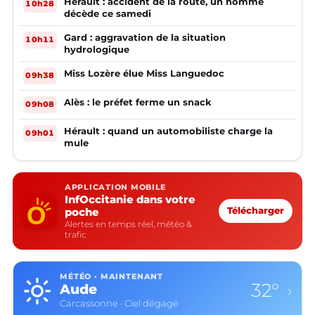
Hérault : accident de la route, un homme
10h28
décède ce samedi
Gard : aggravation de la situation
10h11
hydrologique
Miss Lozère élue Miss Languedoc
09h38
Alès : le préfet ferme un snack
09h08
Hérault : quand un automobiliste charge la
09h01
mule
APPLICATION MOBILE
InfOccitanie dans votre
poche
Télécharger
Alertes en temps réel, météo &
trafic
MÉTÉO · MAINTENANT
32°
Aude
›
Carcassonne · Ciel dégagé