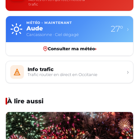
trafic
MÉTÉO · MAINTENANT
27°
Aude
›
Carcassonne · Ciel dégagé
Consulter ma météo
›
Info trafic
›
Trafic routier en direct en Occitanie
À lire aussi