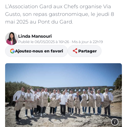
L’Association Gard aux Chefs organise Via
Gusto, son repas gastronomique, le jeudi 8
mai 2025 au Pont du Gard.
Linda Mansouri
Publié le 06/05/2025 à 16h26 · Mis à jour à 22h19
share
Ajoutez-nous en favori
Partager
i