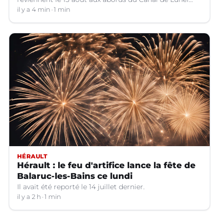
(Hérault).
il y a 4 min
1 min
HÉRAULT
Hérault : le feu d'artifice lance la fête de
Balaruc-les-Bains ce lundi
Il avait été reporté le 14 juillet dernier.
il y a 2 h
1 min