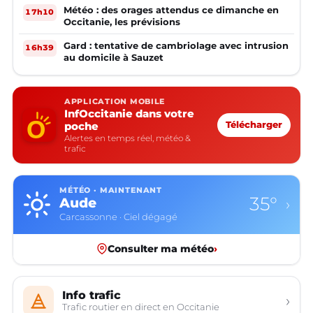
Météo : des orages attendus ce dimanche en
17h10
Occitanie, les prévisions
Gard : tentative de cambriolage avec intrusion
16h39
au domicile à Sauzet
APPLICATION MOBILE
InfOccitanie dans votre
poche
Télécharger
Alertes en temps réel, météo &
trafic
MÉTÉO · MAINTENANT
35°
Aude
›
Carcassonne · Ciel dégagé
Consulter ma météo
›
Info trafic
›
Trafic routier en direct en Occitanie