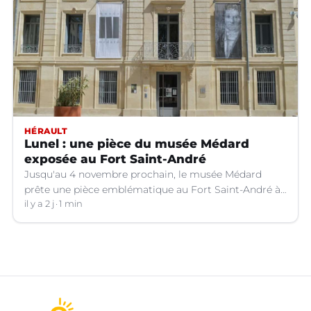
HÉRAULT
Lunel : une pièce du musée Médard
exposée au Fort Saint-André
Jusqu'au 4 novembre prochain, le musée Médard
prête une pièce emblématique au Fort Saint-André à
Villeneuve-lez-Avignon (Gard).
il y a 2 j
1 min