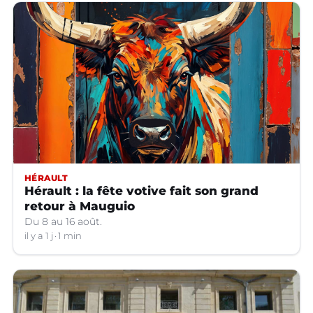
HÉRAULT
Hérault : la fête votive fait son grand
retour à Mauguio
Du 8 au 16 août.
il y a 1 j
1 min