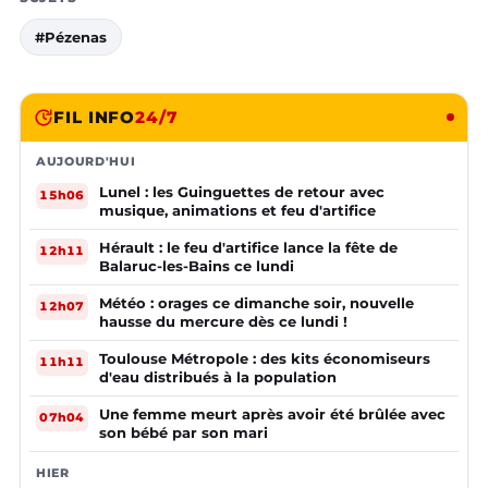
#Pézenas
FIL INFO
24/7
AUJOURD'HUI
Lunel : les Guinguettes de retour avec
15h06
musique, animations et feu d'artifice
Hérault : le feu d'artifice lance la fête de
12h11
Balaruc-les-Bains ce lundi
Météo : orages ce dimanche soir, nouvelle
12h07
hausse du mercure dès ce lundi !
Toulouse Métropole : des kits économiseurs
11h11
d'eau distribués à la population
Une femme meurt après avoir été brûlée avec
07h04
son bébé par son mari
HIER