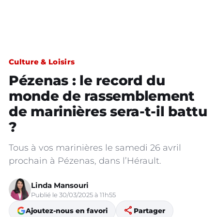
Culture & Loisirs
Pézenas : le record du
monde de rassemblement
de marinières sera-t-il battu
?
Tous à vos marinières le samedi 26 avril
prochain à Pézenas, dans l’Hérault.
Linda Mansouri
Publié le 30/03/2025 à 11h55
share
Ajoutez-nous en favori
Partager