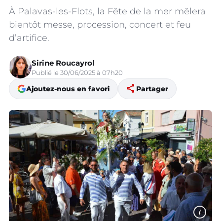
À Palavas-les-Flots, la Fête de la mer mêlera
bientôt messe, procession, concert et feu
d’artifice.
Sirine Roucayrol
Publié le 30/06/2025 à 07h20
share
Ajoutez-nous en favori
Partager
i