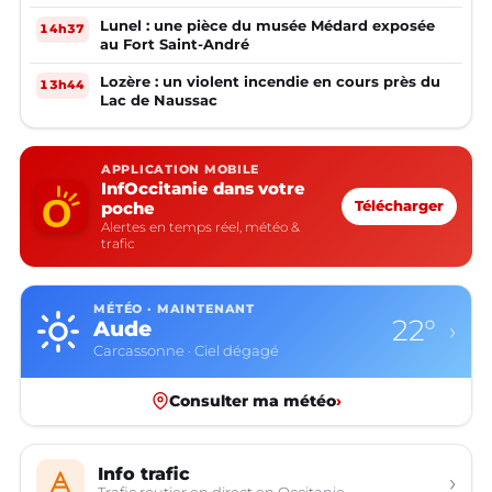
Lunel : une pièce du musée Médard exposée
14h37
au Fort Saint-André
Lozère : un violent incendie en cours près du
13h44
Lac de Naussac
APPLICATION MOBILE
InfOccitanie dans votre
poche
Télécharger
Alertes en temps réel, météo &
trafic
MÉTÉO · MAINTENANT
22°
Aude
›
Carcassonne · Ciel dégagé
Consulter ma météo
›
Info trafic
›