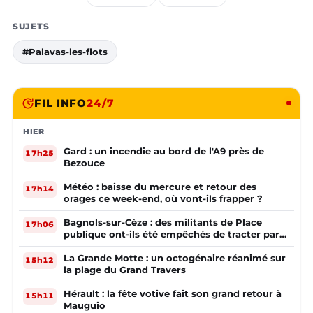
SUJETS
#Palavas-les-flots
FIL INFO
24/7
HIER
Gard : un incendie au bord de l'A9 près de
17h25
Bezouce
Météo : baisse du mercure et retour des
17h14
orages ce week-end, où vont-ils frapper ?
Bagnols-sur-Cèze : des militants de Place
17h06
publique ont-ils été empêchés de tracter par
la mairie ?
La Grande Motte : un octogénaire réanimé sur
15h12
la plage du Grand Travers
Hérault : la fête votive fait son grand retour à
15h11
Mauguio