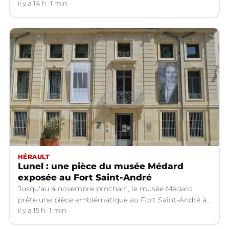
il y a 14 h
1 min
HÉRAULT
Lunel : une pièce du musée Médard
exposée au Fort Saint-André
Jusqu'au 4 novembre prochain, le musée Médard
prête une pièce emblématique au Fort Saint-André à
Villeneuve-lez-Avignon (Gard).
il y a 15 h
1 min