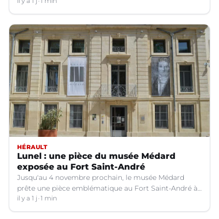
il y a 1 j
1 min
HÉRAULT
Lunel : une pièce du musée Médard
exposée au Fort Saint-André
Jusqu'au 4 novembre prochain, le musée Médard
prête une pièce emblématique au Fort Saint-André à
Villeneuve-lez-Avignon (Gard).
il y a 1 j
1 min