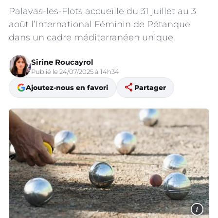
Palavas-les-Flots accueille du 31 juillet au 3
août l’International Féminin de Pétanque
dans un cadre méditerranéen unique.
Sirine Roucayrol
Publié le 24/07/2025 à 14h34
share
Ajoutez-nous en favori
Partager
i