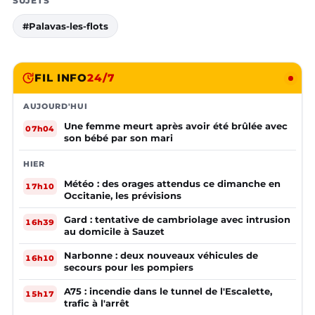
SUJETS
#Palavas-les-flots
FIL INFO
24/7
AUJOURD'HUI
Une femme meurt après avoir été brûlée avec
07h04
son bébé par son mari
HIER
Météo : des orages attendus ce dimanche en
17h10
Occitanie, les prévisions
Gard : tentative de cambriolage avec intrusion
16h39
au domicile à Sauzet
Narbonne : deux nouveaux véhicules de
16h10
secours pour les pompiers
A75 : incendie dans le tunnel de l'Escalette,
15h17
trafic à l'arrêt