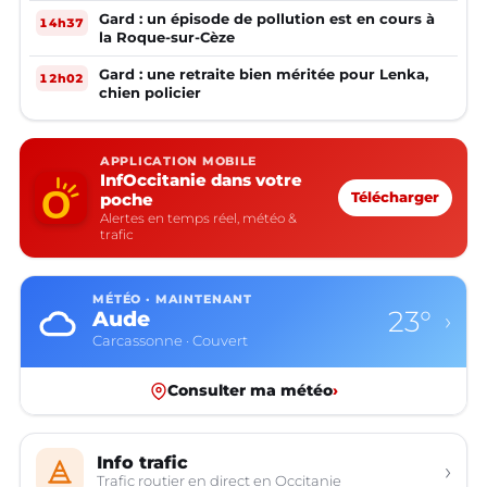
Gard : un épisode de pollution est en cours à
14h37
la Roque-sur-Cèze
Gard : une retraite bien méritée pour Lenka,
12h02
chien policier
APPLICATION MOBILE
InfOccitanie dans votre
poche
Télécharger
Alertes en temps réel, météo &
trafic
MÉTÉO · MAINTENANT
23°
Aude
›
Carcassonne · Couvert
Consulter ma météo
›
Info trafic
›
Trafic routier en direct en Occitanie