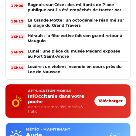
Bagnols-sur-Cèze : des militants de Place
17h06
publique ont-ils été empêchés de tracter par
la mairie ?
La Grande Motte : un octogénaire réanimé sur
15h12
la plage du Grand Travers
Hérault : la fête votive fait son grand retour à
15h11
Mauguio
Lunel : une pièce du musée Médard exposée
14h37
au Fort Saint-André
Lozère : un violent incendie en cours près du
13h44
Lac de Naussac
APPLICATION MOBILE
InfOccitanie dans votre
poche
Télécharger
Alertes en temps réel, météo &
trafic
MÉTÉO · MAINTENANT
35°
Aude
›