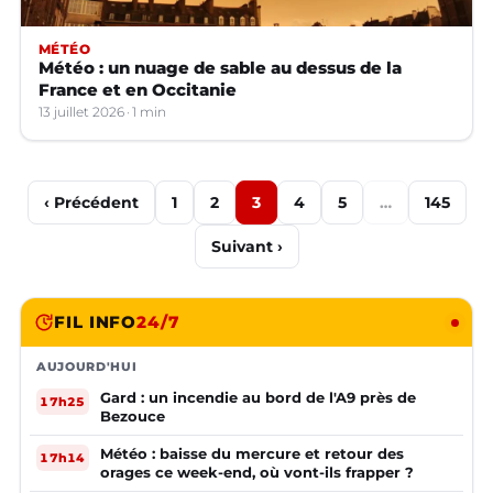
MÉTÉO
Météo : un nuage de sable au dessus de la
France et en Occitanie
13 juillet 2026
1 min
‹ Précédent
1
2
3
4
5
…
145
Suivant ›
FIL INFO
24/7
AUJOURD'HUI
Gard : un incendie au bord de l'A9 près de
17h25
Bezouce
Météo : baisse du mercure et retour des
17h14
orages ce week-end, où vont-ils frapper ?