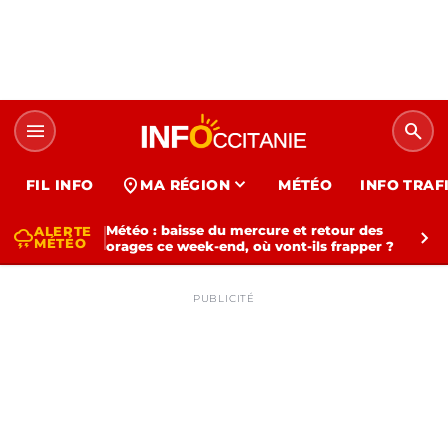
menu
search
expand_more
location_on
FIL INFO
MA RÉGION
MÉTÉO
INFO TRAF
Météo : baisse du mercure et retour des
ALERTE
thunderstorm
chevron_right
MÉTÉO
orages ce week-end, où vont-ils frapper ?
PUBLICITÉ