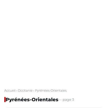
Accueil
›
Occitanie
› Pyrénées-Orientales
Pyrénées-Orientales
— page 3