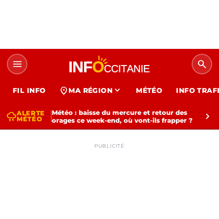
menu
search
expand_more
location_on
FIL INFO
MA RÉGION
MÉTÉO
INFO TRAF
Météo : baisse du mercure et retour des
ALERTE
thunderstorm
chevron_right
MÉTÉO
orages ce week-end, où vont-ils frapper ?
PUBLICITÉ