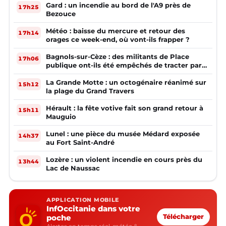
Gard : un incendie au bord de l'A9 près de
17h25
Bezouce
Météo : baisse du mercure et retour des
17h14
orages ce week-end, où vont-ils frapper ?
Bagnols-sur-Cèze : des militants de Place
17h06
publique ont-ils été empêchés de tracter par
la mairie ?
La Grande Motte : un octogénaire réanimé sur
15h12
la plage du Grand Travers
Hérault : la fête votive fait son grand retour à
15h11
Mauguio
Lunel : une pièce du musée Médard exposée
14h37
au Fort Saint-André
Lozère : un violent incendie en cours près du
13h44
Lac de Naussac
APPLICATION MOBILE
InfOccitanie dans votre
poche
Télécharger