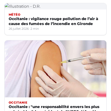
MÉTÉO
Occitanie : vigilance rouge pollution de l’air à
cause des fumées de l’incendie en Gironde
26 juillet 2026
2 min
OCCITANIE
Occitanie : "une responsabilité envers les plus