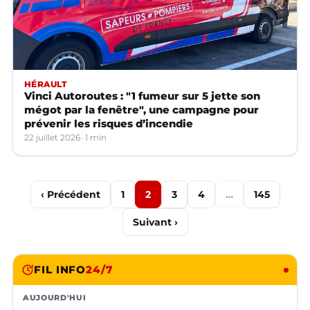
HÉRAULT
Vinci Autoroutes : "1 fumeur sur 5 jette son
mégot par la fenêtre", une campagne pour
prévenir les risques d’incendie
22 juillet 2026
1 min
‹ Précédent
1
2
3
4
…
145
Suivant ›
FIL INFO
24/7
AUJOURD'HUI