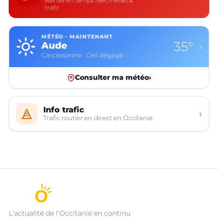
Alertes en temps réel, météo &
trafic
MÉTÉO · MAINTENANT
35°
Aude
›
Carcassonne · Ciel dégagé
Consulter ma météo
›
Info trafic
›
Trafic routier en direct en Occitanie
L'actualité de l'Occitanie en continu