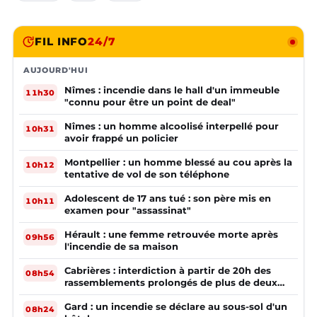
FIL INFO
24/7
AUJOURD'HUI
Nîmes : incendie dans le hall d'un immeuble
11h30
"connu pour être un point de deal"
Nîmes : un homme alcoolisé interpellé pour
10h31
avoir frappé un policier
Montpellier : un homme blessé au cou après la
10h12
tentative de vol de son téléphone
Adolescent de 17 ans tué : son père mis en
10h11
examen pour "assassinat"
Hérault : une femme retrouvée morte après
09h56
l'incendie de sa maison
Cabrières : interdiction à partir de 20h des
08h54
rassemblements prolongés de plus de deux
mineurs non accompagnés d'un adulte
Gard : un incendie se déclare au sous-sol d'un
08h24