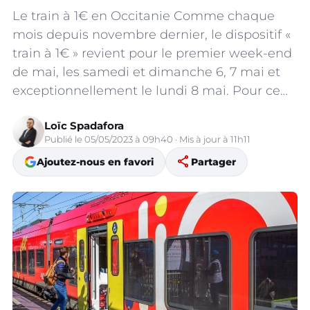
Le train à 1€ en Occitanie Comme chaque
mois depuis novembre dernier, le dispositif «
train à 1€ » revient pour le premier week-end
de mai, les samedi et dimanche 6, 7 mai et
exceptionnellement le lundi 8 mai. Pour ce…
Loïc Spadafora
Publié le 05/05/2023 à 09h40 · Mis à jour à 11h11
share
Ajoutez-nous en favori
Partager