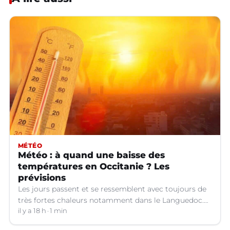
MÉTÉO
Météo : à quand une baisse des
températures en Occitanie ? Les
prévisions
Les jours passent et se ressemblent avec toujours de
très fortes chaleurs notamment dans le Languedoc.
Jusqu’à quand ?
il y a 18 h
1 min