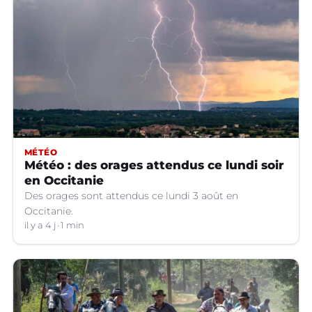
MÉTÉO
Météo : des orages attendus ce lundi soir
en Occitanie
Des orages sont attendus ce lundi 3 août en
Occitanie.
il y a 4 j
1 min