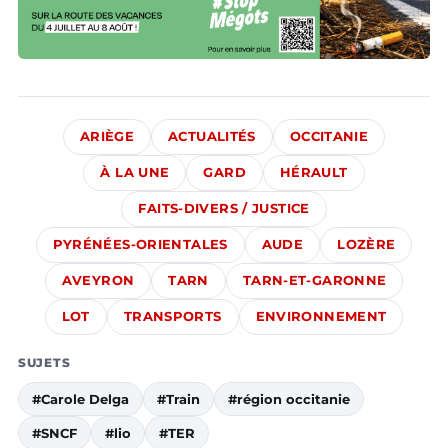
ARIÈGE
ACTUALITÉS
OCCITANIE
À LA UNE
GARD
HÉRAULT
FAITS-DIVERS / JUSTICE
PYRÉNÉES-ORIENTALES
AUDE
LOZÈRE
AVEYRON
TARN
TARN-ET-GARONNE
LOT
TRANSPORTS
ENVIRONNEMENT
SUJETS
#Carole Delga
#Train
#région occitanie
#SNCF
#lio
#TER