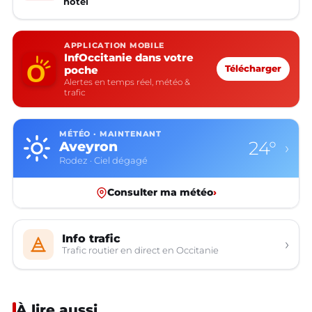
hôtel
APPLICATION MOBILE
InfOccitanie dans votre
poche
Télécharger
Alertes en temps réel, météo &
trafic
MÉTÉO · MAINTENANT
24°
Aveyron
›
Rodez · Ciel dégagé
Consulter ma météo
›
Info trafic
›
Trafic routier en direct en Occitanie
À lire aussi