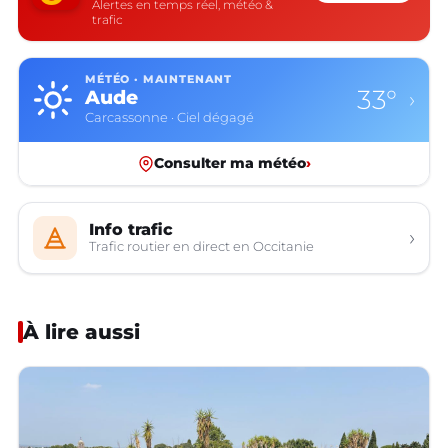
Alertes en temps réel, météo &
trafic
MÉTÉO · MAINTENANT
33°
Aude
›
Carcassonne · Ciel dégagé
Consulter ma météo
›
Info trafic
›
Trafic routier en direct en Occitanie
À lire aussi