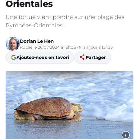
Orientales
Une tortue vient pondre sur une plage des
Pyrénées-Orientales
Dorian Le Hen
Publié le 26/07/2024 à 15h06 · Mis à jour à 15h35
share
Ajoutez-nous en favori
Partager
i