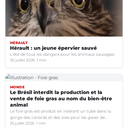
HÉRAULT
Hérault : un jeune épervier sauvé
L'été de tous les dangers pour les animaux sauvages.
30 juillet 2026
1 min
MONDE
Le Brésil interdit la production et la
vente de foie gras au nom du bien-être
animal
Le foie gras est produit en insérant un tube dans la
gorge des canards et des oies pour les gaver de
grandes quantités de nourriture, ce qui provoque une
25 juillet 2026
1 min