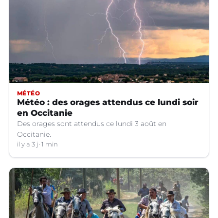
MÉTÉO
Météo : des orages attendus ce lundi soir
en Occitanie
Des orages sont attendus ce lundi 3 août en
Occitanie.
il y a 3 j
1 min