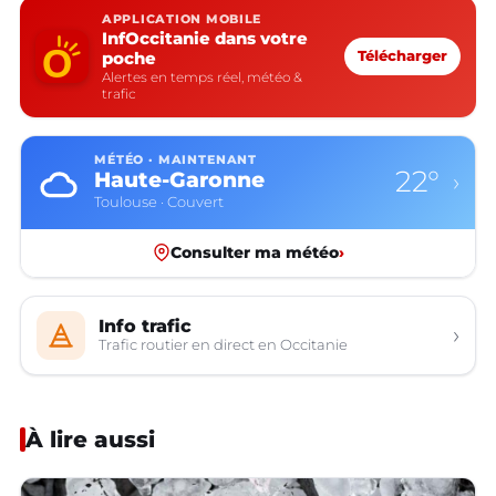
APPLICATION MOBILE
InfOccitanie dans votre
poche
Télécharger
Alertes en temps réel, météo &
trafic
MÉTÉO · MAINTENANT
22°
Haute-Garonne
›
Toulouse · Couvert
Consulter ma météo
›
Info trafic
›
Trafic routier en direct en Occitanie
À lire aussi