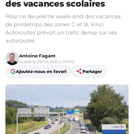
des vacances scolaires
Pour ce deuxième week-end des vacances
de printemps des zones C et B, Vinci
Autoroutes prévoit un trafic dense sur ses
autoroutes.
Antoine Fagant
Publié le 09/04/2025 à 07h13
share
Ajoutez-nous en favori
Partager