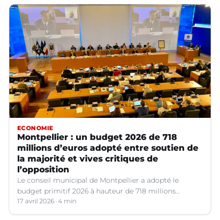
ECONOMIE
Montpellier : un budget 2026 de 718
millions d’euros adopté entre soutien de
la majorité et vives critiques de
l’opposition
Le conseil municipal de Montpellier a adopté le
budget primitif 2026 à hauteur de 718 millions
d’euros, qui a suscité de vifs débats.
17 avril 2026
4 min