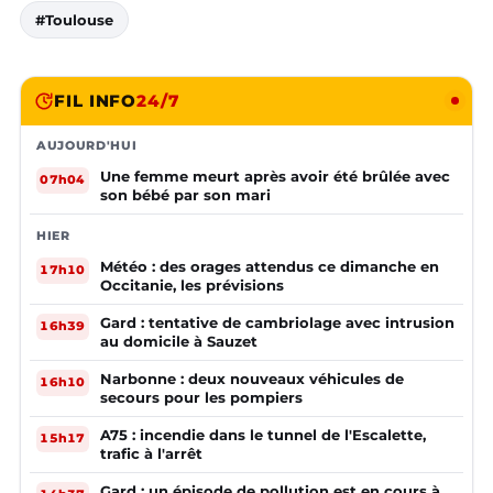
#Toulouse
FIL INFO
24/7
AUJOURD'HUI
Une femme meurt après avoir été brûlée avec
07h04
son bébé par son mari
HIER
Météo : des orages attendus ce dimanche en
17h10
Occitanie, les prévisions
Gard : tentative de cambriolage avec intrusion
16h39
au domicile à Sauzet
Narbonne : deux nouveaux véhicules de
16h10
secours pour les pompiers
A75 : incendie dans le tunnel de l'Escalette,
15h17
trafic à l'arrêt
Gard : un épisode de pollution est en cours à