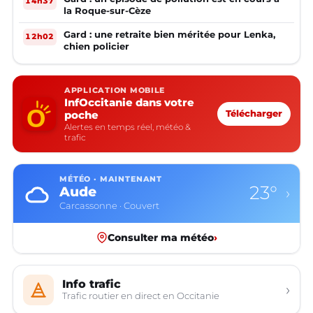
14h37
la Roque-sur-Cèze
Gard : une retraite bien méritée pour Lenka,
12h02
chien policier
APPLICATION MOBILE
InfOccitanie dans votre
poche
Télécharger
Alertes en temps réel, météo &
trafic
MÉTÉO · MAINTENANT
23°
Aude
›
Carcassonne · Couvert
Consulter ma météo
›
Info trafic
›
Trafic routier en direct en Occitanie