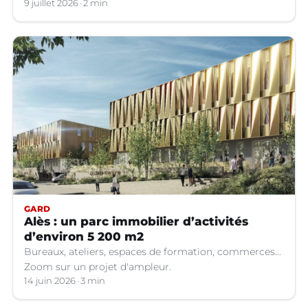
renaître la soie française.
9 juillet 2026
2 min
GARD
Alès : un parc immobilier d’activités
d’environ 5 200 m2
Bureaux, ateliers, espaces de formation, commerces...
Zoom sur un projet d'ampleur.
14 juin 2026
3 min