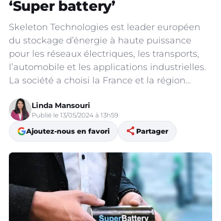
‘Super battery’
Skeleton Technologies est leader européen
du stockage d’énergie à haute puissance
pour les réseaux électriques, les transports,
l’automobile et les applications industrielles.
La société a choisi la France et la région…
Linda Mansouri
Publié le 13/05/2024 à 13h59
share
Ajoutez-nous en favori
Partager