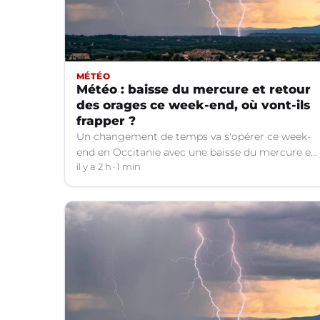
MÉTÉO
Météo : baisse du mercure et retour
des orages ce week-end, où vont-ils
frapper ?
Un changement de temps va s'opérer ce week-
end en Occitanie avec une baisse du mercure et
le retour d'orages dans certains départements.
il y a 2 h
1 min