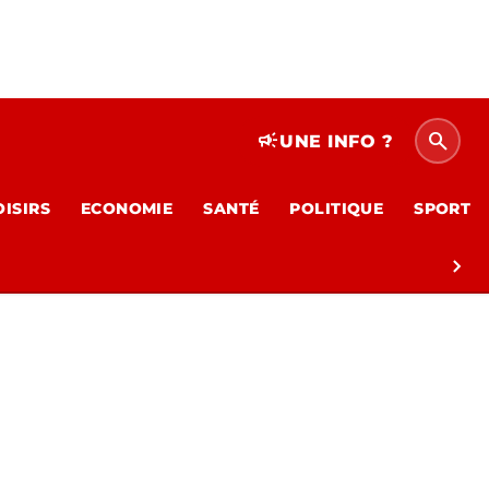
search
campaign
UNE INFO ?
OISIRS
ECONOMIE
SANTÉ
POLITIQUE
SPORT
chevron_right