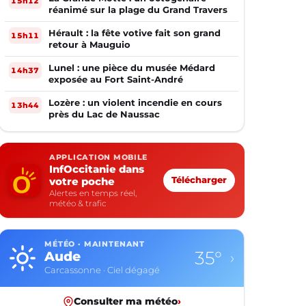
15h12
réanimé sur la plage du Grand Travers
Hérault : la fête votive fait son grand
15h11
retour à Mauguio
Lunel : une pièce du musée Médard
14h37
exposée au Fort Saint-André
Lozère : un violent incendie en cours
13h44
près du Lac de Naussac
APPLICATION MOBILE
InfOccitanie dans
votre poche
Télécharger
Alertes en temps réel,
météo & trafic
MÉTÉO · MAINTENANT
35°
Aude
›
Carcassonne · Ciel dégagé
Consulter ma météo
›