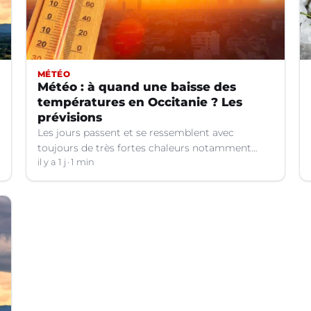
MÉTÉO
Météo : à quand une baisse des
températures en Occitanie ? Les
prévisions
Les jours passent et se ressemblent avec
toujours de très fortes chaleurs notamment
dans le Languedoc. Jusqu’à quand ?
il y a 1 j
1 min