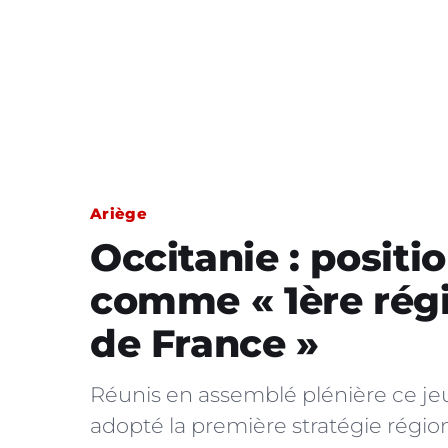
Ariège
Occitanie : positi
comme « 1ère régi
de France »
Réunis en assemblé plénière ce jeu
adopté la première stratégie région