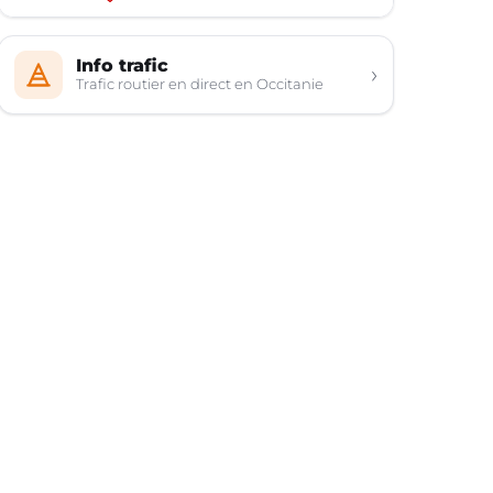
Info trafic
›
Trafic routier en direct en Occitanie