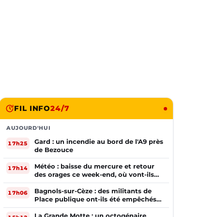
FIL INFO
24/7
AUJOURD'HUI
Gard : un incendie au bord de l'A9 près
17h25
de Bezouce
Météo : baisse du mercure et retour
17h14
des orages ce week-end, où vont-ils
frapper ?
Bagnols-sur-Cèze : des militants de
17h06
Place publique ont-ils été empêchés
de tracter par la mairie ?
La Grande Motte : un octogénaire