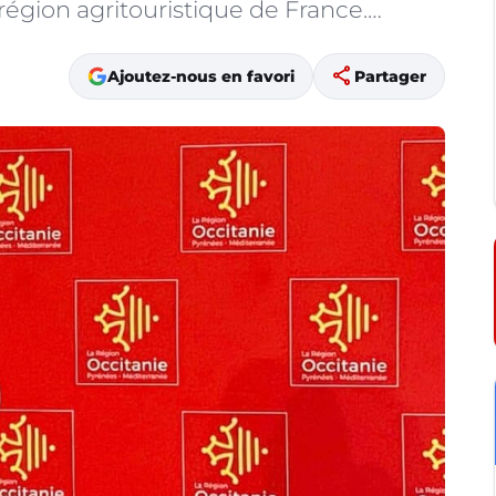
 région agritouristique de France.…
share
Ajoutez-nous en favori
Partager