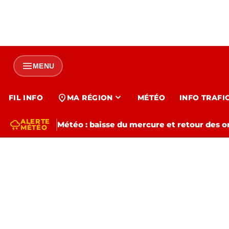
menu
MENU
expand_more
location_on
FIL INFO
MA RÉGION
MÉTÉO
INFO TRAFI
ALERTE
thunderstorm
Météo : baisse du mercure et retour des o
MÉTÉO