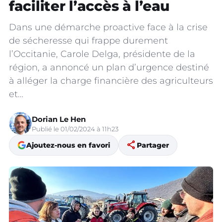
faciliter l’accès à l’eau
Dans une démarche proactive face à la crise
de sécheresse qui frappe durement
l’Occitanie, Carole Delga, présidente de la
région, a annoncé un plan d’urgence destiné
à alléger la charge financière des agriculteurs
et…
Dorian Le Hen
Publié le 01/02/2024 à 11h23
share
Ajoutez-nous en favori
Partager