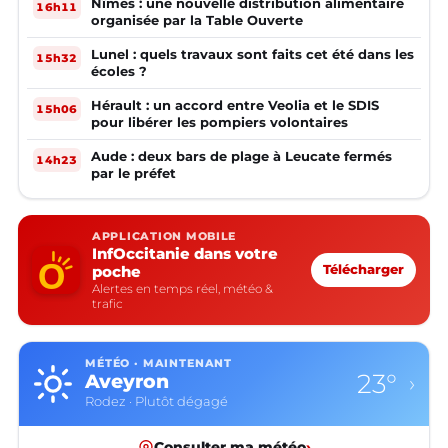
Nîmes : une nouvelle distribution alimentaire
16h11
organisée par la Table Ouverte
Lunel : quels travaux sont faits cet été dans les
15h32
écoles ?
Hérault : un accord entre Veolia et le SDIS
15h06
pour libérer les pompiers volontaires
Aude : deux bars de plage à Leucate fermés
14h23
par le préfet
APPLICATION MOBILE
InfOccitanie dans votre
poche
Télécharger
Alertes en temps réel, météo &
trafic
MÉTÉO · MAINTENANT
23°
Aveyron
›
Rodez · Plutôt dégagé
Consulter ma météo
›