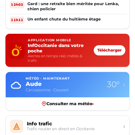
Gard : une retraite bien méritée pour Lenka,
12h02
chien policier
Un enfant chute du huitième étage
11h11
APPLICATION MOBILE
InfOccitanie dans votre
poche
Télécharger
Alertes en temps réel, météo &
trafic
MÉTÉO · MAINTENANT
30°
Aude
›
Carcassonne · Couvert
Consulter ma météo
›
Info trafic
›
Trafic routier en direct en Occitanie