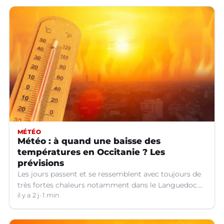
MÉTÉO
Météo : à quand une baisse des
températures en Occitanie ? Les
prévisions
Les jours passent et se ressemblent avec toujours de
très fortes chaleurs notamment dans le Languedoc.
Jusqu’à quand ?
il y a 2 j
1 min