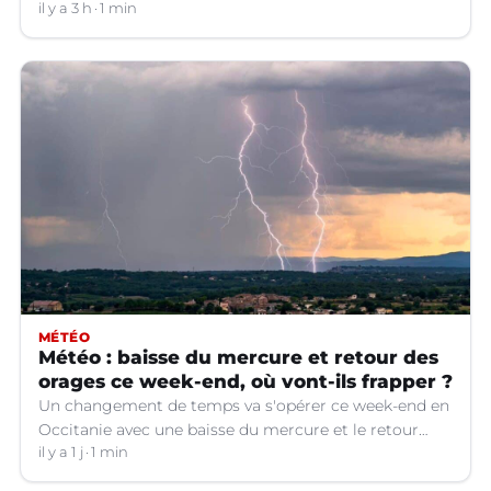
il y a 3 h
1 min
MÉTÉO
Météo : baisse du mercure et retour des
orages ce week-end, où vont-ils frapper ?
Un changement de temps va s'opérer ce week-end en
Occitanie avec une baisse du mercure et le retour
d'orages dans certains départements.
il y a 1 j
1 min