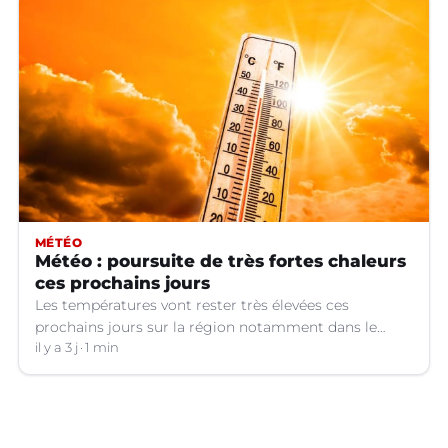
MÉTÉO
Météo : poursuite de très fortes chaleurs
ces prochains jours
Les températures vont rester très élevées ces
prochains jours sur la région notamment dans le
Languedoc.
il y a 3 j
1 min