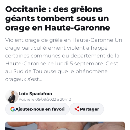
Occitanie : des grêlons
géants tombent sous un
orage en Haute-Garonne
Violent orage de grêle en Haute-Garonne Un
orage particulièrement violent a frappé
certaines communes du département de la
Haute-Garonne ce lundi 5 septembre. C’est
au Sud de Toulouse que le phénomène
orageux s’est…
Loïc Spadafora
Publié le 05/09/2022 à 20h12
share
Ajoutez-nous en favori
Partager