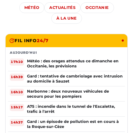
MÉTÉO
ACTUALITÉS
OCCITANIE
À LA UNE
FIL INFO
24/7
AUJOURD'HUI
Météo : des orages attendus ce dimanche en
17h10
Occitanie, les prévisions
Gard : tentative de cambriolage avec intrusion
16h39
au domicile à Sauzet
Narbonne : deux nouveaux véhicules de
16h10
secours pour les pompiers
A75 : incendie dans le tunnel de l'Escalette,
15h17
trafic à l'arrêt
Gard : un épisode de pollution est en cours à
14h37
la Roque-sur-Cèze