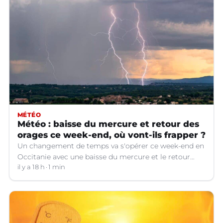
MÉTÉO
Météo : baisse du mercure et retour des
orages ce week-end, où vont-ils frapper ?
Un changement de temps va s'opérer ce week-end en
Occitanie avec une baisse du mercure et le retour
d'orages dans certains départements.
il y a 18 h
1 min