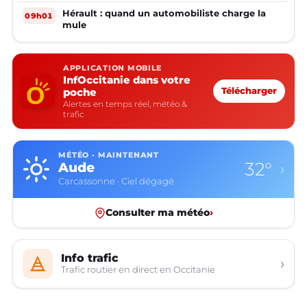
Hérault : quand un automobiliste charge la
09h01
mule
APPLICATION MOBILE
InfOccitanie dans votre
poche
Télécharger
Alertes en temps réel, météo &
trafic
MÉTÉO · MAINTENANT
32°
Aude
›
Carcassonne · Ciel dégagé
Consulter ma météo
›
Info trafic
›
Trafic routier en direct en Occitanie