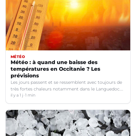
MÉTÉO
Météo : à quand une baisse des
températures en Occitanie ? Les
prévisions
Les jours passent et se ressemblent avec toujours de
très fortes chaleurs notamment dans le Languedoc.
Jusqu’à quand ?
il y a 1 j
1 min