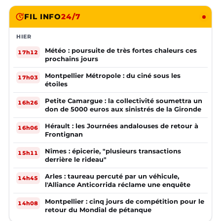
FIL INFO
24/7
HIER
Météo : poursuite de très fortes chaleurs ces
17h12
prochains jours
Montpellier Métropole : du ciné sous les
17h03
étoiles
Petite Camargue : la collectivité soumettra un
16h26
don de 5000 euros aux sinistrés de la Gironde
Hérault : les Journées andalouses de retour à
16h06
Frontignan
Nîmes : épicerie, "plusieurs transactions
15h11
derrière le rideau"
Arles : taureau percuté par un véhicule,
14h45
l'Alliance Anticorrida réclame une enquête
Montpellier : cinq jours de compétition pour le
14h08
retour du Mondial de pétanque