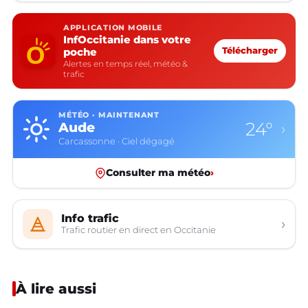
APPLICATION MOBILE
InfOccitanie dans votre
poche
Télécharger
Alertes en temps réel, météo &
trafic
MÉTÉO · MAINTENANT
24°
Aude
›
Carcassonne · Ciel dégagé
Consulter ma météo
›
Info trafic
›
Trafic routier en direct en Occitanie
À lire aussi