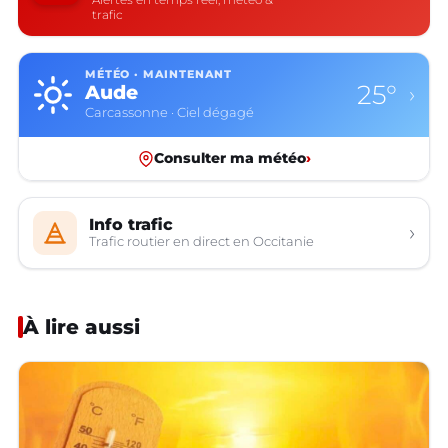
trafic
MÉTÉO · MAINTENANT
25°
Aude
›
Carcassonne · Ciel dégagé
Consulter ma météo
›
Info trafic
›
Trafic routier en direct en Occitanie
À lire aussi