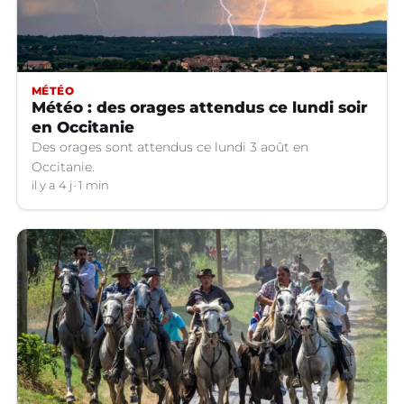
MÉTÉO
Météo : des orages attendus ce lundi soir
en Occitanie
Des orages sont attendus ce lundi 3 août en
Occitanie.
il y a 4 j
1 min