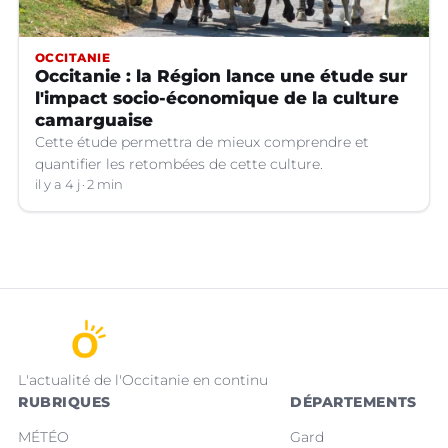
OCCITANIE
Occitanie : la Région lance une étude sur
l'impact socio-économique de la culture
camarguaise
Cette étude permettra de mieux comprendre et
quantifier les retombées de cette culture.
il y a 4 j
2 min
L'actualité de l'Occitanie en continu
RUBRIQUES
DÉPARTEMENTS
MÉTÉO
Gard