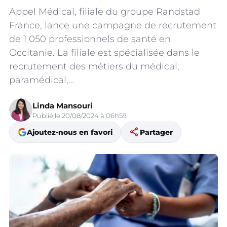
Appel Médical, filiale du groupe Randstad
France, lance une campagne de recrutement
de 1 050 professionnels de santé en
Occitanie. La filiale est spécialisée dans le
recrutement des métiers du médical,
paramédical,…
Linda Mansouri
Publié le 20/08/2024 à 06h59
share
Ajoutez-nous en favori
Partager