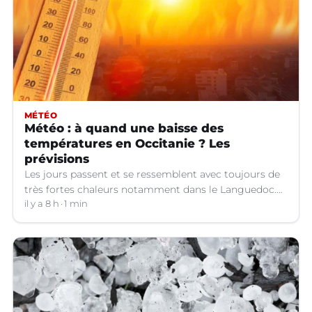
MÉTÉO
Météo : à quand une baisse des
températures en Occitanie ? Les
prévisions
Les jours passent et se ressemblent avec toujours de
très fortes chaleurs notamment dans le Languedoc.
Jusqu’à quand ?
il y a 8 h
1 min