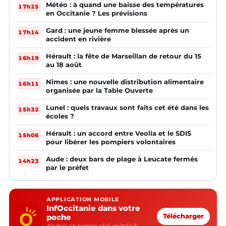
Météo : à quand une baisse des températures
17h25
en Occitanie ? Les prévisions
Gard : une jeune femme blessée après un
17h14
accident en rivière
Hérault : la fête de Marseillan de retour du 15
16h19
au 18 août
Nîmes : une nouvelle distribution alimentaire
16h11
organisée par la Table Ouverte
Lunel : quels travaux sont faits cet été dans les
15h32
écoles ?
Hérault : un accord entre Veolia et le SDIS
15h06
pour libérer les pompiers volontaires
Aude : deux bars de plage à Leucate fermés
14h23
par le préfet
APPLICATION MOBILE
InfOccitanie dans votre
poche
Télécharger
Alertes en temps réel, météo &