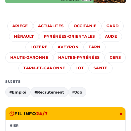
ARIÈGE
ACTUALITÉS
OCCITANIE
GARD
HÉRAULT
PYRÉNÉES-ORIENTALES
AUDE
LOZÈRE
AVEYRON
TARN
HAUTE-GARONNE
HAUTES-PYRÉNÉES
GERS
TARN-ET-GARONNE
LOT
SANTÉ
SUJETS
#Emploi
#Recrutement
#Job
FIL INFO
24/7
HIER