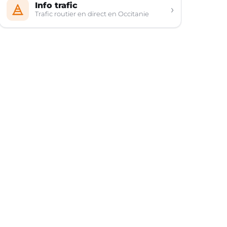
Info trafic
›
Trafic routier en direct en Occitanie