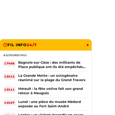
FIL INFO
24/7
AUJOURD'HUI
Bagnols-sur-Cèze : des militants de
17h06
Place publique ont-ils été empêchés
de tracter par la mairie ?
La Grande Motte : un octogénaire
15h12
réanimé sur la plage du Grand Travers
Hérault : la fête votive fait son grand
15h11
retour à Mauguio
Lunel : une pièce du musée Médard
14h37
exposée au Fort Saint-André
Lozère : un violent incendie en cours