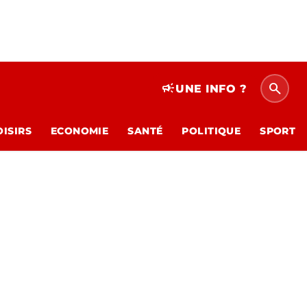
search
campaign
UNE INFO ?
OISIRS
ECONOMIE
SANTÉ
POLITIQUE
SPORT