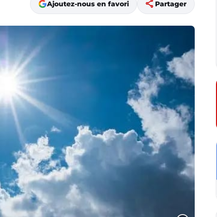
share
Ajoutez-nous en favori
Partager