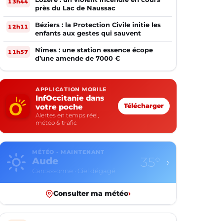
13h44
près du Lac de Naussac
Béziers : la Protection Civile initie les
12h11
enfants aux gestes qui sauvent
Nîmes : une station essence écope
11h57
d’une amende de 7000 €
APPLICATION MOBILE
InfOccitanie dans
votre poche
Télécharger
Alertes en temps réel,
météo & trafic
MÉTÉO · MAINTENANT
35°
Aude
›
Carcassonne · Ciel dégagé
Consulter ma météo
›