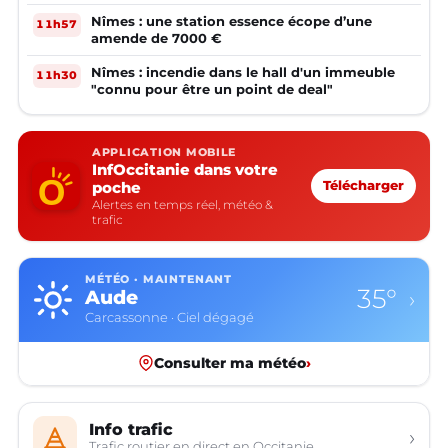
Nîmes : une station essence écope d’une
11h57
amende de 7000 €
Nîmes : incendie dans le hall d'un immeuble
11h30
"connu pour être un point de deal"
APPLICATION MOBILE
InfOccitanie dans votre
poche
Télécharger
Alertes en temps réel, météo &
trafic
MÉTÉO · MAINTENANT
35°
Aude
›
Carcassonne · Ciel dégagé
Consulter ma météo
›
Info trafic
›
Trafic routier en direct en Occitanie