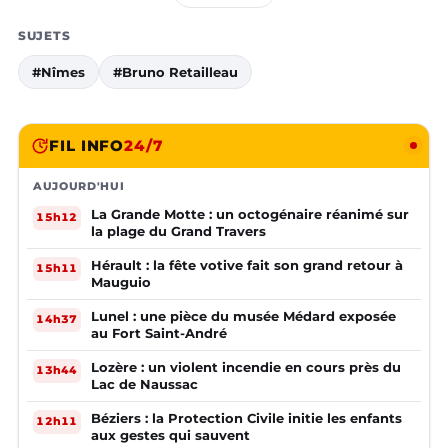
SUJETS
#Nîmes
#Bruno Retailleau
FIL INFO
24/7
AUJOURD'HUI
La Grande Motte : un octogénaire réanimé sur
15h12
la plage du Grand Travers
Hérault : la fête votive fait son grand retour à
15h11
Mauguio
Lunel : une pièce du musée Médard exposée
14h37
au Fort Saint-André
Lozère : un violent incendie en cours près du
13h44
Lac de Naussac
Béziers : la Protection Civile initie les enfants
12h11
aux gestes qui sauvent