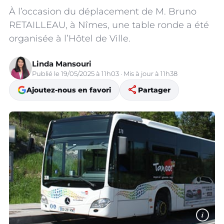
À l’occasion du déplacement de M. Bruno
RETAILLEAU, à Nîmes, une table ronde a été
organisée à l’Hôtel de Ville.
Linda Mansouri
Publié le 19/05/2025 à 11h03 · Mis à jour à 11h38
share
Ajoutez-nous en favori
Partager
i