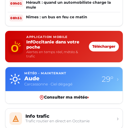
Hérault : quand un automobiliste charge la
09h01
mule
Nîmes : un bus en feu ce matin
08h51
APPLICATION MOBILE
InfOccitanie dans votre
poche
Télécharger
Alertes en temps réel, météo &
trafic
MÉTÉO · MAINTENANT
29°
Aude
›
Carcassonne · Ciel dégagé
Consulter ma météo
›
Info trafic
›
Trafic routier en direct en Occitanie