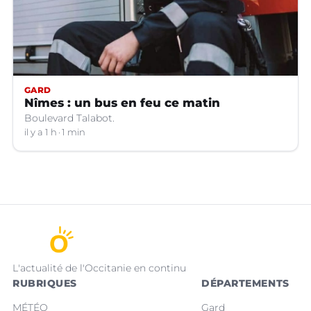
GARD
Nîmes : un bus en feu ce matin
Boulevard Talabot.
il y a 1 h
1 min
L'actualité de l'Occitanie en continu
RUBRIQUES
DÉPARTEMENTS
MÉTÉO
Gard