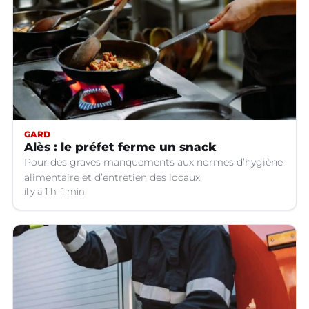
GARD
Alès : le préfet ferme un snack
Pour des graves manquements aux normes d’hygiène
alimentaire et d’entretien des locaux.
il y a 1 h
1 min