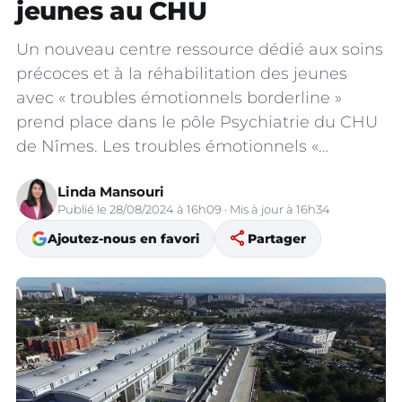
jeunes au CHU
Un nouveau centre ressource dédié aux soins
précoces et à la réhabilitation des jeunes
avec « troubles émotionnels borderline »
prend place dans le pôle Psychiatrie du CHU
de Nîmes. Les troubles émotionnels «…
Linda Mansouri
Publié le 28/08/2024 à 16h09 · Mis à jour à 16h34
share
Ajoutez-nous en favori
Partager