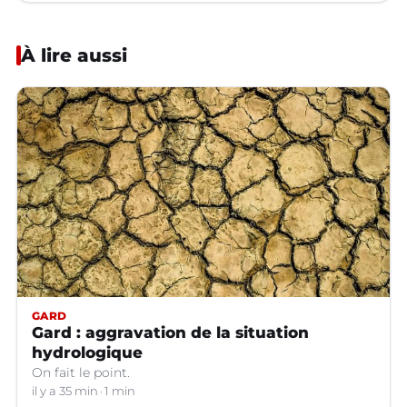
À lire aussi
GARD
Gard : aggravation de la situation
hydrologique
On fait le point.
il y a 35 min
1 min