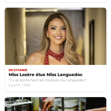
OCCITANIE
Miss Lozère élue Miss Languedoc
"Tu as porté haut les couleurs du Languedoc".
il y a 1 h
1 min