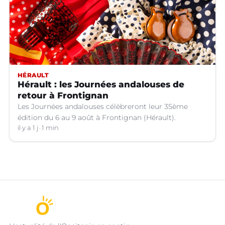
HÉRAULT
Hérault : les Journées andalouses de
retour à Frontignan
Les Journées andalouses célèbreront leur 35ème
édition du 6 au 9 août à Frontignan (Hérault).
il y a 1 j
1 min