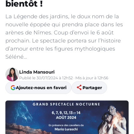
bientôt !
La Légende des jardins, le doux nom de la
nouvelle épopée qui prendra place dans les
arènes de Nîmes. Coup d’envoi le 6 août
prochain. Le spectacle portera sur l’histoire
d’amour entre les figures mythologiques
Séléné…
Linda Mansouri
Publié le 30/07/2024 à 12h52 · Mis à jour à 12h56
share
Ajoutez-nous en favori
Partager