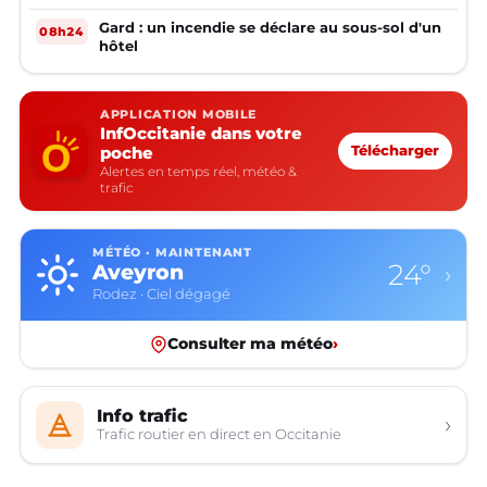
mineurs non accompagnés d'un adulte
Gard : un incendie se déclare au sous-sol d'un
08h24
hôtel
APPLICATION MOBILE
InfOccitanie dans votre
poche
Télécharger
Alertes en temps réel, météo &
trafic
MÉTÉO · MAINTENANT
24°
Aveyron
›
Rodez · Ciel dégagé
Consulter ma météo
›
Info trafic
›
Trafic routier en direct en Occitanie