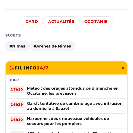
GARD
ACTUALITÉS
OCCITANIE
SUJETS
#Nîmes
#Arènes de Nîmes
FIL INFO
24/7
HIER
Météo : des orages attendus ce dimanche en
17h10
Occitanie, les prévisions
Gard : tentative de cambriolage avec intrusion
16h39
au domicile à Sauzet
Narbonne : deux nouveaux véhicules de
16h10
secours pour les pompiers