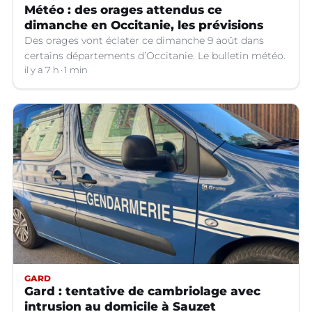
Météo : des orages attendus ce
dimanche en Occitanie, les prévisions
Des orages vont éclater ce dimanche 9 août dans
certains départements d’Occitanie. Le bulletin météo.
il y a 7 h
1 min
GARD
Gard : tentative de cambriolage avec
intrusion au domicile à Sauzet