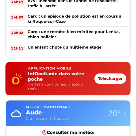
A75 : incendie dans le tunnel de l'Escalette,
15h17
trafic à l'arrêt
Gard : un épisode de pollution est en cours à
14h37
la Roque-sur-Cèze
Gard : une retraite bien méritée pour Lenka,
12h02
chien policier
Un enfant chute du huitième étage
11h11
APPLICATION MOBILE
InfOccitanie dans votre
poche
Télécharger
Alertes en temps réel, météo &
trafic
MÉTÉO · MAINTENANT
28°
Aude
›
Carcassonne · Couvert
Consulter ma météo
›