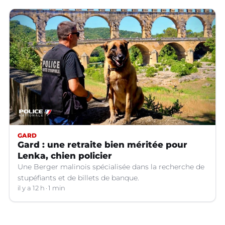
GARD
Gard : une retraite bien méritée pour
Lenka, chien policier
Une Berger malinois spécialisée dans la recherche de
stupéfiants et de billets de banque.
il y a 12 h
1 min