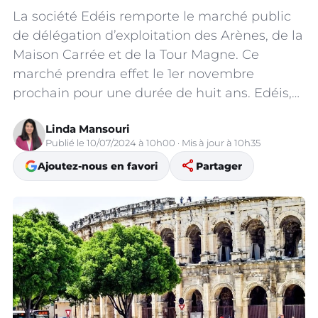
La société Edéis remporte le marché public
de délégation d’exploitation des Arènes, de la
Maison Carrée et de la Tour Magne. Ce
marché prendra effet le 1er novembre
prochain pour une durée de huit ans. Edéis,…
Linda Mansouri
Publié le 10/07/2024 à 10h00 · Mis à jour à 10h35
share
Ajoutez-nous en favori
Partager