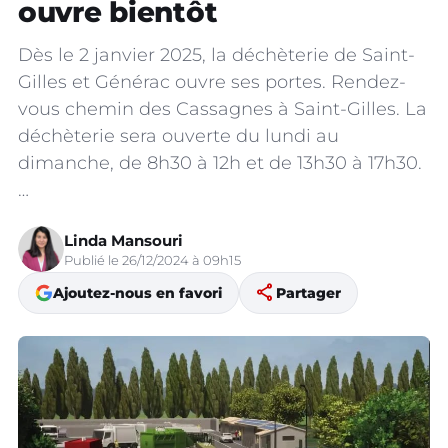
ouvre bientôt
Dès le 2 janvier 2025, la déchèterie de Saint-
Gilles et Générac ouvre ses portes. Rendez-
vous chemin des Cassagnes à Saint-Gilles. La
déchèterie sera ouverte du lundi au
dimanche, de 8h30 à 12h et de 13h30 à 17h30.
…
Linda Mansouri
Publié le 26/12/2024 à 09h15
share
Ajoutez-nous en favori
Partager