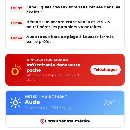
Lunel : quels travaux sont faits cet été dans les
15h32
écoles ?
Hérault : un accord entre Veolia et le SDIS
15h06
pour libérer les pompiers volontaires
Aude : deux bars de plage à Leucate fermés
14h23
par le préfet
APPLICATION MOBILE
InfOccitanie dans votre
poche
Télécharger
Alertes en temps réel, météo &
trafic
MÉTÉO · MAINTENANT
23°
Aude
›
Carcassonne · Ciel dégagé
Consulter ma météo
›