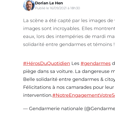
Dorian Le Hen
Publié le 16/09/2021 à 18h30
La scène a été capté par les images de 
images sont incroyables. Elles montren
eaux, lors des intempéries de mardi mati
solidarité entre gendarmes et témoins !
#HérosDuQuotidien
Les
#gendarmes
d
piège dans sa voiture. La dangereuse mo
Belle solidarité entre gendarmes & cito
Félicitations à nos camarades pour leur
intervention.
#NotreEngagementVotreSé
— Gendarmerie nationale (@Gendarme