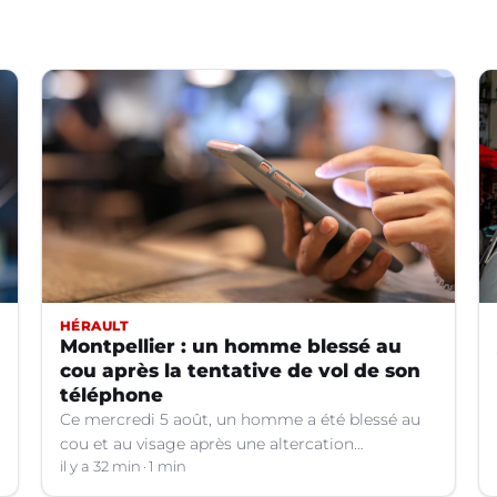
HÉRAULT
Montpellier : un homme blessé au
cou après la tentative de vol de son
téléphone
Ce mercredi 5 août, un homme a été blessé au
cou et au visage après une altercation
concernant un téléphone portable à Montpellier
il y a 32 min
1 min
(Hérault).