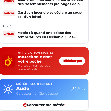
08h54
des rassemblements prolongés de plus
de deux mineurs non accompagnés
d'un adulte
Gard : un incendie se déclare au sous-
08h24
sol d'un hôtel
HIER
Météo : à quand une baisse des
17h25
températures en Occitanie ? Les
prévisions
APPLICATION MOBILE
InfOccitanie dans
votre poche
Télécharger
Alertes en temps réel,
météo & trafic
MÉTÉO · MAINTENANT
26°
Aude
›
Carcassonne · Ciel dégagé
Consulter ma météo
›