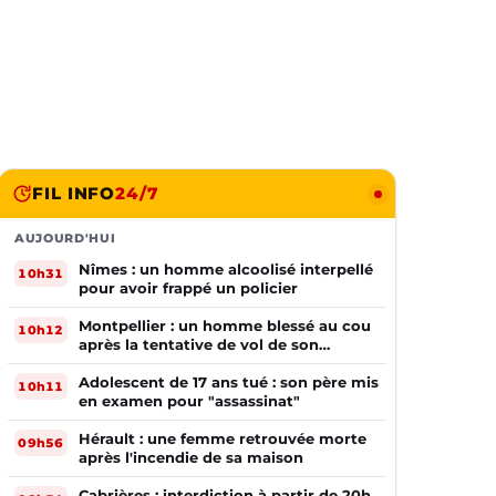
FIL INFO
24/7
AUJOURD'HUI
Nîmes : un homme alcoolisé interpellé
10h31
pour avoir frappé un policier
Montpellier : un homme blessé au cou
10h12
après la tentative de vol de son
téléphone
Adolescent de 17 ans tué : son père mis
10h11
en examen pour "assassinat"
Hérault : une femme retrouvée morte
09h56
après l'incendie de sa maison
Cabrières : interdiction à partir de 20h