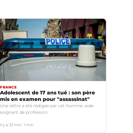
FRANCE
Adolescent de 17 ans tué : son père
mis en examen pour "assassinat"
Une lettre a été rédigée par cet homme, aide-
soignant de profession.
il y a 33 min
1 min