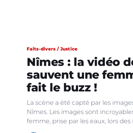
Faits-divers / Justice
Nîmes : la vidéo 
sauvent une femme
fait le buzz !
La scène a été capté par les images
Nîmes. Les images sont incroyables
femme, prise par les eaux, lors de