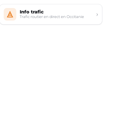
Info trafic
›
Trafic routier en direct en Occitanie