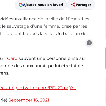
share
Ajoutez-nous en favori
Partager
vidéosurveillance de la ville de Nîmes. Les
t le sauvetage d’une femme, prise par les
n qui ont frappés la ville. Un bel élan de
i
u
#Gard
sauvent une personne prise au
ntée des eaux aurait pu lui être fatale.
yens.
curité
pic.twitter.com/RFu2TmqYnl
rie)
September 16, 2021