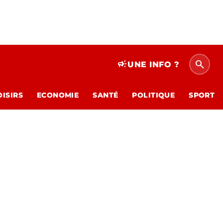
search
campaign
UNE INFO ?
OISIRS
ECONOMIE
SANTÉ
POLITIQUE
SPORT