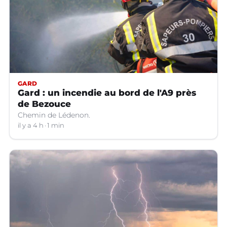
GARD
Gard : un incendie au bord de l'A9 près
de Bezouce
Chemin de Lédenon.
il y a 4 h
1 min