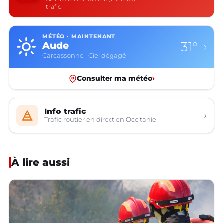
trafic
MÉTÉO · MAINTENANT
31°
Aude
›
Carcassonne · Ciel dégagé
Consulter ma météo
›
Info trafic
›
Trafic routier en direct en Occitanie
À lire aussi