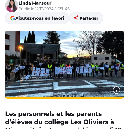
Linda Mansouri
Publié le 12/12/2024 à 05h46
share
Ajoutez-nous en favori
Partager
i
Les personnels et les parents
d’élèves du collège Les Oliviers à