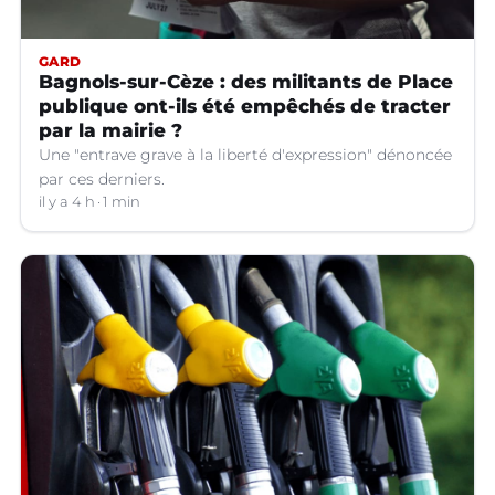
GARD
Bagnols-sur-Cèze : des militants de Place
publique ont-ils été empêchés de tracter
par la mairie ?
Une "entrave grave à la liberté d'expression" dénoncée
par ces derniers.
il y a 4 h
1 min