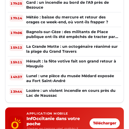
Gard : un incendie au bord de l'A9 près de
17h25
Bezouce
Météo : baisse du mercure et retour des
17h14
orages ce week-end, où vont-ils frapper ?
Bagnols-sur-Cèze : des militants de Place
17h06
publique ont-ils été empêchés de tracter par
la mairie ?
La Grande Motte : un octogénaire réanimé sur
15h12
la plage du Grand Travers
Hérault : la fête votive fait son grand retour à
15h11
Mauguio
Lunel : une pièce du musée Médard exposée
14h37
au Fort Saint-André
Lozère : un violent incendie en cours près du
13h44
Lac de Naussac
APPLICATION MOBILE
InfOccitanie dans votre
poche
Télécharger
Alertes en temps réel, météo &