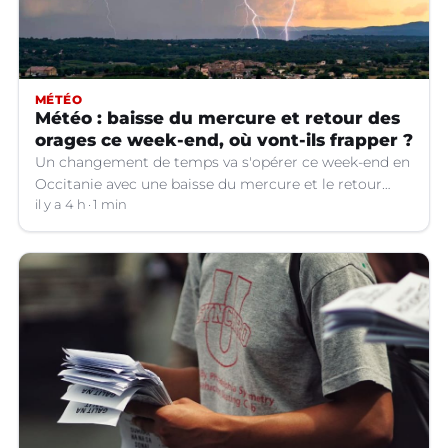
MÉTÉO
Météo : baisse du mercure et retour des
orages ce week-end, où vont-ils frapper ?
Un changement de temps va s'opérer ce week-end en
Occitanie avec une baisse du mercure et le retour
d'orages dans certains départements.
il y a 4 h
1 min