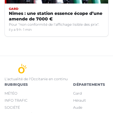
GARD
Nîmes : une station essence écope d’une
amende de 7000 €
Pour "non conformité de l'affichage lisible des prix".
il y a 9 h
1 min
L'actualité de l'Occitanie en continu
RUBRIQUES
DÉPARTEMENTS
MÉTÉO
Gard
INFO TRAFIC
Hérault
SOCIÉTÉ
Aude